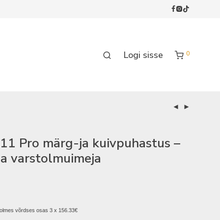
Logi sisse
0
1 Pro märg-ja kuivpuhastus –
a varstolmuimeja
olmes võrdses osas 3 x 156.33€