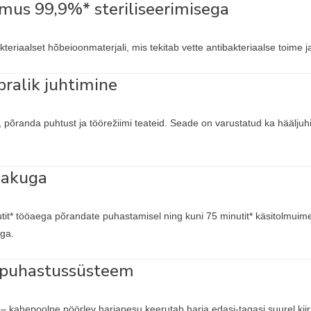
mus 99,9%* steriliseerimisega
eriaalset hõbeioonmaterjali, mis tekitab vette antibakteriaalse toime ja
ralik juhtimine
, põranda puhtust ja töörežiimi teateid. Seade on varustatud ka häälju
 akuga
t* tööaega põrandate puhastamisel ning kuni 75 minutit* käsitolmui
ga.
sepuhastussüsteem
 – kahepoolne pöörlev harjapesu keerutab harja edasi-tagasi suurel ki