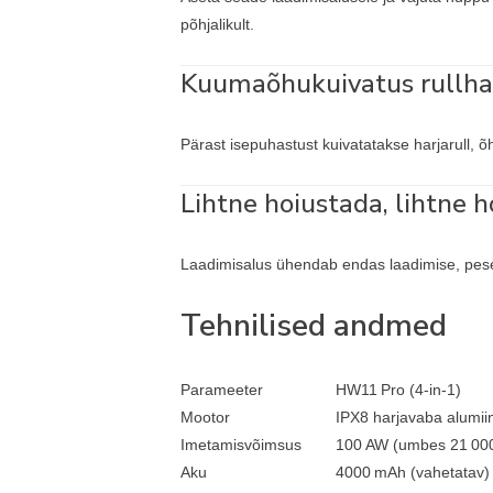
põhjalikult.
Kuumaõhukuivatus rullhar
Pärast isepuhastust kuivatatakse harjarull, 
Lihtne hoiustada, lihtne 
Laadimisalus ühendab endas laadimise, pesemi
Tehnilised andmed
Parameeter
HW11 Pro (4‑in‑1)
Mootor
IPX8 harjavaba alumi
Imetamisvõimsus
100 AW (umbes 21 00
Aku
4000 mAh (vahetatav)