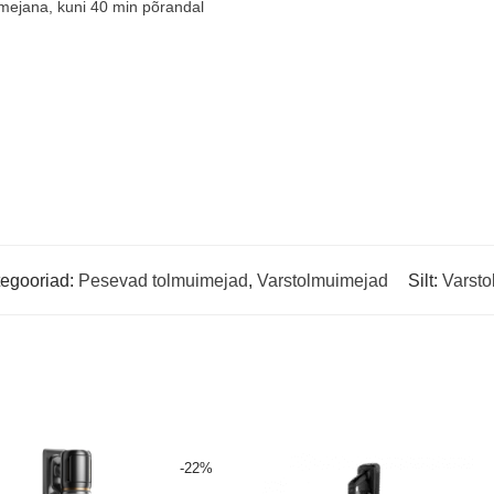
imejana, kuni 40 min põrandal
egooriad:
Pesevad tolmuimejad
,
Varstolmuimejad
Silt:
Varst
-
22
%