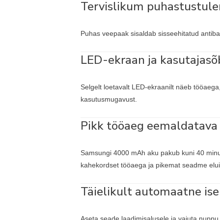
Tervislikum puhastustule
Puhas veepaak sisaldab sisseehitatud antibakt
LED-ekraan ja kasutajasõb
Selgelt loetavalt LED-ekraanilt näeb tööaega
kasutusmugavust.
Pikk tööaeg eemaldatava
Samsungi 4000 mAh aku pakub kuni 40 minuti
kahekordset tööaega ja pikemat seadme elui
Täielikult automaatne i
Aseta seade laadimisalusele ja vajuta nuppu