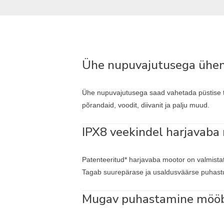
Ühe nupuvajutusega ühen
Ühe nupuvajutusega saad vahetada püstise t
põrandaid, voodit, diivanit ja palju muud.
IPX8 veekindel harjavaba
Patenteeritud* harjavaba mootor on valmist
Tagab suurepärase ja usaldusväärse puhastus
Mugav puhastamine mööbl