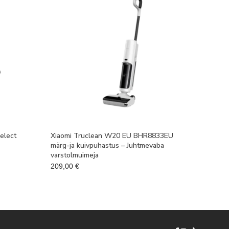
elect
Xiaomi Truclean W20 EU BHR8833EU
märg-ja kuivpuhastus – Juhtmevaba
varstolmuimeja
on: 199,99 €.
209,00
€