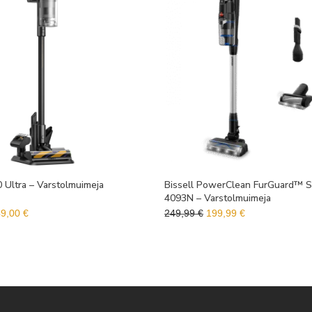
Ultra – Varstolmuimeja
Bissell PowerClean FurGuard™ S
4093N – Varstolmuimeja
gne hind oli: 449,00 €.
Praegune hind on: 349,00 €.
Algne hind oli: 249,99 €.
Praegune hind 
49,00
€
249,99
€
199,99
€