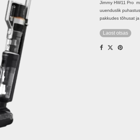
Jimmy HW11 Pro mär
uuenduslik puhastu
pakkudes tõhusat j
Laost otsas