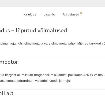
0
Kirjeldus
Lisainfo
Arvustused
dus – lõputud võimalused
olmuimeja, käsitolmuimeja ja varstolmuimeja vahel. Mitmed tarvikud 
 mootor
atud kergest alumiinium-magneesiumisulamist, pakkudes 420 W võimsu
tulemuse põrandatel, vaipadel, voodil ja mujal.
i alt