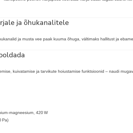
jale ja õhukanalitele
õhukanalid ja musta vee paak kuuma õhuga, vältimaks hallitust ja ebame
hooldada
se, kuivatamise ja tarvikute hoiustamise funktsioonid – naudi mugavat 
inium‑magneesium, 420 W
0 Pa)