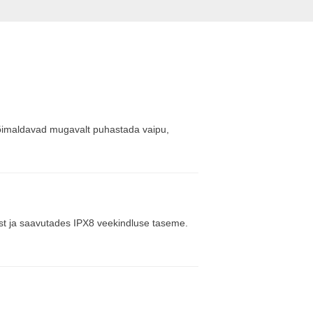
võimaldavad mugavalt puhastada vaipu,
st ja saavutades IPX8 veekindluse taseme.