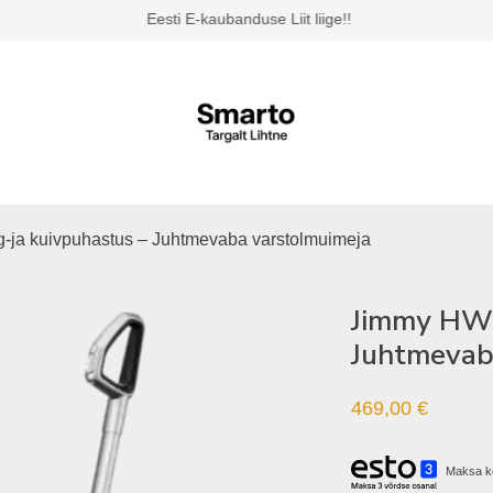
Eesti E-kaubanduse Liit liige!!
ja kuivpuhastus – Juhtmevaba varstolmuimeja
Jimmy HW1
Juhtmevab
469,00
€
Maksa k