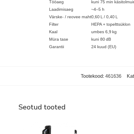
Tööaeg
kuni 75 min käsitolmu
Laadimisaeg
~4–5 h
Värske- / reovee maht
0,60 L / 0,40 L
Filter
HEPA + topelttsüklon
Kaal
umbes 6,9 kg
Müra tase
kuni 80 dB
Garantii
24 kuud (EU)
Tootekood:
461636
Kat
Seotud tooted