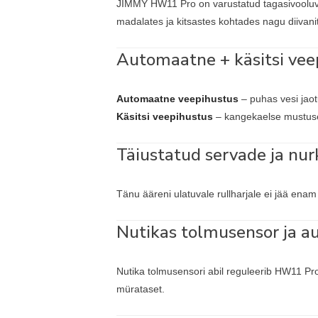
JIMMY HW11 Pro on varustatud tagasivooluva
madalates ja kitsastes kohtades nagu diivanite
Automaatne + käsitsi vee
Automaatne veepihustus
– puhas vesi jaot
Käsitsi veepihustus
– kangekaelse mustuse 
Täiustatud servade ja nu
Tänu ääreni ulatuvale rullharjale ei jää ena
Nutikas tolmusensor ja 
Nutika tolmusensori abil reguleerib HW11 Pr
mürataset.