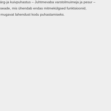
g-ja kuivpuhastus – Juhtmevaba varstolmuimeja ja pesur –
sseade, mis ühendab endas mitmekülgsed funktsioonid,
a mugavat lahendust kodu puhastamiseks.