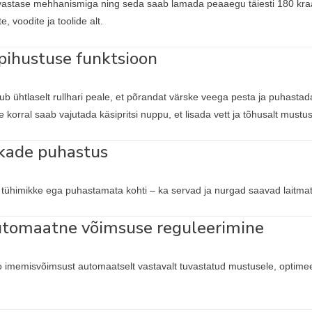
stase mehhanismiga ning seda saab lamada peaaegu täiesti 180 kraadi
, voodite ja toolide alt.
pihustuse funktsioon
ub ühtlaselt rullhari peale, et põrandat värske veega pesta ja puhastad
korral saab vajutada käsipritsi nuppu, et lisada vett ja tõhusalt must
rkade puhastus
m tühimikke ega puhastamata kohti – ka servad ja nurgad saavad laitmat
automaatne võimsuse reguleerimine
o imemisvõimsust automaatselt vastavalt tuvastatud mustusele, optimee