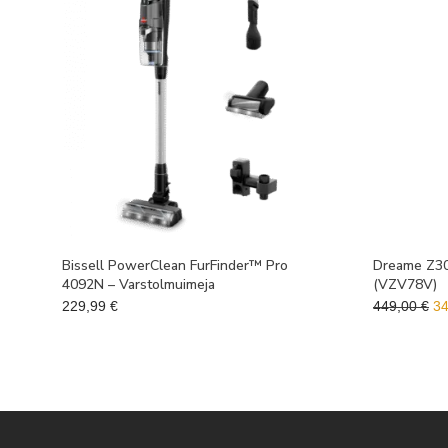
Bissell PowerClean FurFinder™ Pro
Dreame Z30 
4092N – Varstolmuimeja
(VZV78V)
Al
229,99
€
449,00
€
3