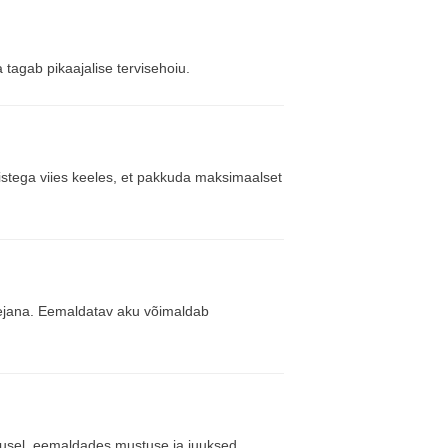
 tagab pikaajalise tervisehoiu.
histega viies keeles, et pakkuda maksimaalset
mejana. Eemaldatav aku võimaldab
irusel, eemaldades mustuse ja juuksed