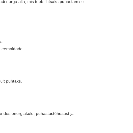
 nurga alla, mis teeb lihtsaks puhastamise
a.
us eemaldada.
ult puhtaks.
rides energiakulu, puhastustõhusust ja