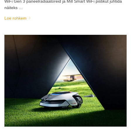
WiFi Gen 3 paneelradiaatoreid ja Mill Smart WiFi pistikut juhtida
näiteks …
Loe rohkem