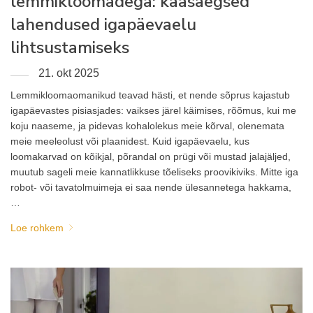
lemmikloomadega: kaasaegsed
lahendused igapäevaelu
lihtsustamiseks
21. okt 2025
Lemmikloomaomanikud teavad hästi, et nende sõprus kajastub
igapäevastes pisiasjades: vaikses järel käimises, rõõmus, kui me
koju naaseme, ja pidevas kohalolekus meie kõrval, olenemata
meie meeleolust või plaanidest. Kuid igapäevaelu, kus
loomakarvad on kõikjal, põrandal on prügi või mustad jalajäljed,
muutub sageli meie kannatlikkuse tõeliseks proovikiviks. Mitte iga
robot- või tavatolmuimeja ei saa nende ülesannetega hakkama,
…
Loe rohkem