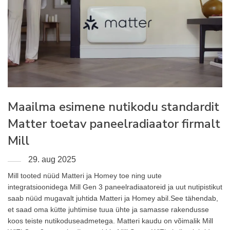
Maailma esimene nutikodu standardit
Matter toetav paneelradiaator firmalt
Mill
29. aug 2025
Mill tooted nüüd Matteri ja Homey toe ning uute
integratsioonidega Mill Gen 3 paneelradiaatoreid ja uut nutipistikut
saab nüüd mugavalt juhtida Matteri ja Homey abil.See tähendab,
et saad oma kütte juhtimise tuua ühte ja samasse rakendusse
koos teiste nutikoduseadmetega. Matteri kaudu on võimalik Mill