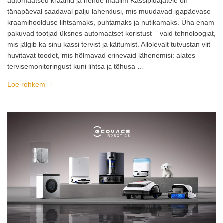
automaatsed kraanid ja nende maailm Kassipidajatele on
tänapäeval saadaval palju lahendusi, mis muudavad igapäevase
kraamihoolduse lihtsamaks, puhtamaks ja nutikamaks. Üha enam
pakuvad tootjad üksnes automaatset koristust – vaid tehnoloogiat,
mis jälgib ka sinu kassi tervist ja käitumist. Allolevalt tutvustan viit
huvitavat toodet, mis hõlmavad erinevaid lähenemisi: alates
tervisemonitoringust kuni lihtsa ja tõhusa …
Loe rohkem