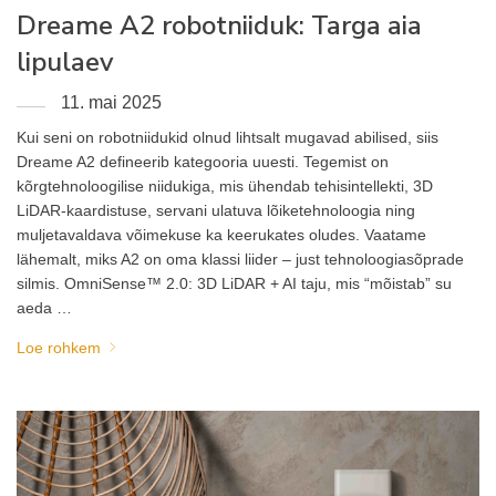
Dreame A2 robotniiduk: Targa aia
lipulaev
11. mai 2025
Kui seni on robotniidukid olnud lihtsalt mugavad abilised, siis
Dreame A2 defineerib kategooria uuesti. Tegemist on
kõrgtehnoloogilise niidukiga, mis ühendab tehisintellekti, 3D
LiDAR-kaardistuse, servani ulatuva lõiketehnoloogia ning
muljetavaldava võimekuse ka keerukates oludes. Vaatame
lähemalt, miks A2 on oma klassi liider – just tehnoloogiasõprade
silmis. OmniSense™ 2.0: 3D LiDAR + AI taju, mis “mõistab” su
aeda …
Loe rohkem