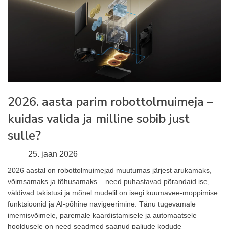
2026. aasta parim robottolmuimeja –
kuidas valida ja milline sobib just
sulle?
25. jaan 2026
2026 aastal on robottolmuimejad muutumas järjest arukamaks,
võimsamaks ja tõhusamaks – need puhastavad põrandaid ise,
väldivad takistusi ja mõnel mudelil on isegi kuumavee-moppimise
funktsioonid ja AI-põhine navigeerimine. Tänu tugevamale
imemisvõimele, paremale kaardistamisele ja automaatsele
hooldusele on need seadmed saanud paljude kodude