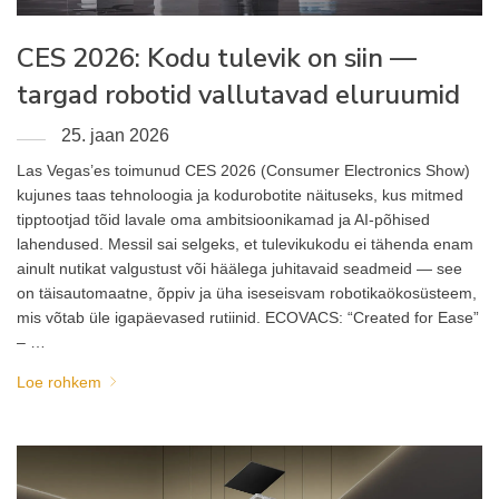
CES 2026: Kodu tulevik on siin —
targad robotid vallutavad eluruumid
25. jaan 2026
Las Vegas’es toimunud CES 2026 (Consumer Electronics Show)
kujunes taas tehnoloogia ja kodurobotite näituseks, kus mitmed
tipptootjad tõid lavale oma ambitsioonikamad ja AI-põhised
lahendused. Messil sai selgeks, et tulevikukodu ei tähenda enam
ainult nutikat valgustust või häälega juhitavaid seadmeid — see
on täisautomaatne, õppiv ja üha iseseisvam robotikaökosüsteem,
mis võtab üle igapäevased rutiinid. ECOVACS: “Created for Ease”
– …
Loe rohkem