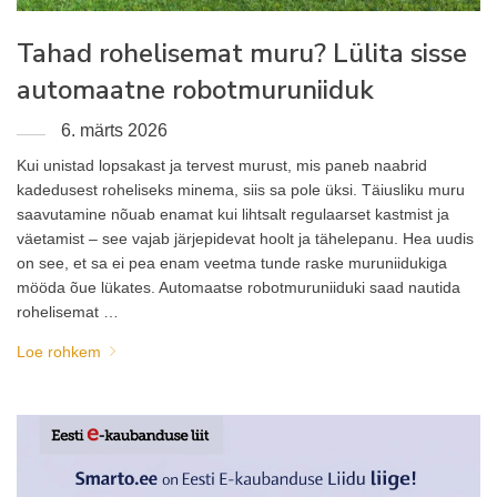
Tahad rohelisemat muru? Lülita sisse
automaatne robotmuruniiduk
6. märts 2026
Kui unistad lopsakast ja tervest murust, mis paneb naabrid
kadedusest roheliseks minema, siis sa pole üksi. Täiusliku muru
saavutamine nõuab enamat kui lihtsalt regulaarset kastmist ja
väetamist – see vajab järjepidevat hoolt ja tähelepanu. Hea uudis
on see, et sa ei pea enam veetma tunde raske muruniidukiga
mööda õue lükates. Automaatse robotmuruniiduki saad nautida
rohelisemat …
Loe rohkem