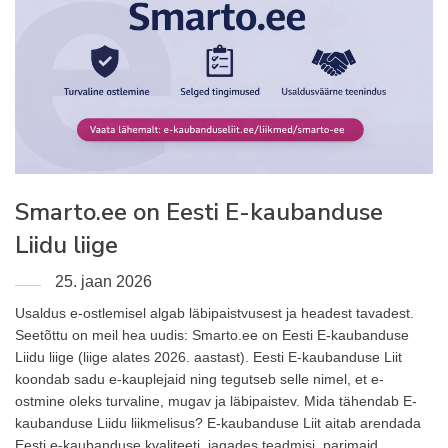
Smarto.ee on Eesti E-kaubanduse
Liidu liige
25. jaan 2026
Usaldus e-ostlemisel algab läbipaistvusest ja headest tavadest.
Seetõttu on meil hea uudis: Smarto.ee on Eesti E-kaubanduse
Liidu liige (liige alates 2026. aastast). Eesti E-kaubanduse Liit
koondab sadu e-kauplejaid ning tegutseb selle nimel, et e-
ostmine oleks turvaline, mugav ja läbipaistev. Mida tähendab E-
kaubanduse Liidu liikmelisus? E-kaubanduse Liit aitab arendada
Eesti e-kaubanduse kvaliteeti, jagades teadmisi, parimaid