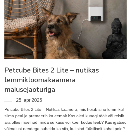
Petcube Bites 2 Lite – nutikas
lemmikloomakaamera
maiusejaoturiga
25. apr 2025
Petcube Bites 2 Lite – Nutikas kaamera, mis hoiab sinu lemmikul
silma peal ja premeerib ka eemalt Kas oled kunagi töölt või reisilt
ära olles mõelnud, mida su kass või koer kodus teeb? Kas igatsed
võimalust nendega suhelda ka siis, kui sind füüsiliselt kohal pole?