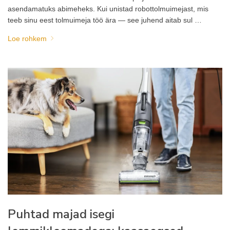
asendamatuks abimeheks. Kui unistad robottolmuimejast, mis
teeb sinu eest tolmuimeja töö ära — see juhend aitab sul …
Loe rohkem
Puhtad majad isegi