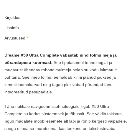
Kirjeldus
Lisainfo
0
Arvustused
Dreame X50 Ultra Complete vabastab sind tolmuimeja ja
põrandapesu koormast.
See tipptasemel tehnoloogiat ja
mugavust ühendav robottolmuimeja hoiab su kodu laitmatult
puhtana. See imeb tolmu, eemaldab kinni jäänud juuksed ja
lemmikloomakarvad ning tagab plekivabad põrandad tänu
integreeritud pesupadjale.
Tänu nutikale navigeerimistehnoloogiale liigub X50 Ultra
Complete su kodus süsteemselt ja tõhusalt. See väldib takistusi,
liigub madalate mööbliesemete alt läbi ja ronib kergesti vaipadele,
seega ei pea sa muretsema, kas teekond on takistustevaba.