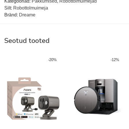
Kategooriad:
Pakkumised
,
Robottolmuimejad
Silt:
Robottolmuimeja
Bränd:
Dreame
Seotud tooted
-
20
%
-
12
%