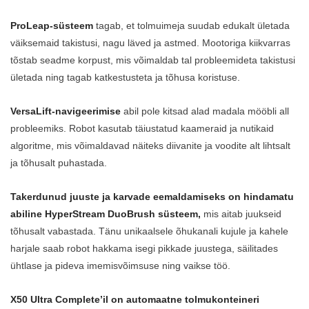
ProLeap-süsteem
tagab, et tolmuimeja suudab edukalt ületada
väiksemaid takistusi, nagu läved ja astmed. Mootoriga kiikvarras
tõstab seadme korpust, mis võimaldab tal probleemideta takistusi
ületada ning tagab katkestusteta ja tõhusa koristuse.
VersaLift-navigeerimise
abil pole kitsad alad madala mööbli all
probleemiks. Robot kasutab täiustatud kaameraid ja nutikaid
algoritme, mis võimaldavad näiteks diivanite ja voodite alt lihtsalt
ja tõhusalt puhastada.
Takerdunud juuste ja karvade eemaldamiseks on hindamatu
abiline HyperStream DuoBrush süsteem,
mis aitab juukseid
tõhusalt vabastada. Tänu unikaalsele õhukanali kujule ja kahele
harjale saab robot hakkama isegi pikkade juustega, säilitades
ühtlase ja pideva imemisvõimsuse ning vaikse töö.
X50 Ultra Complete’il on automaatne tolmukonteineri