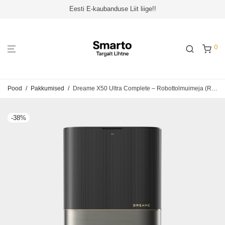
Eesti E-kaubanduse Liit liige!!
0
Pood
/
Pakkumised
/
Dreame X50 Ultra Complete – Robottolmuimeja (RLX85CE-4 BLACK)
-
38
%