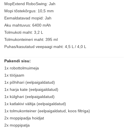
MopExtend RoboSwing: Jah
Mopi tõstekõrgus: 10,5 mm
Eemaldatavad mopid: Jah
Aku mahtuvus: 6400 mAh
Tolmukoti maht: 3,2 L
Tolmukonteineri maht: 395 ml
Puhas/kasutatud veepaagi maht: 4,5 L / 4,0 L
Pakendi sisu:
1x robottolmuimeja
1x tööjaam
1x põhihari (eelpaigaldatud)
1x harja kate (eelpaigaldatud)
1x külghari (eelpaigaldatud)
1x katlakivi vältija (eelpaigaldatud)
1x tolmukonteiner (eelpaigaldatud, koos filtriga)
2x moppipadja hoidjat
2x moppipatja