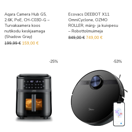
Aqara Camera Hub G5,
Ecovacs DEEBOT X11
2.6K, PoE, CH-C03D-G –
OmniCyclone, OZMO
Turvakaamera koos
ROLLER, märg- ja kuivpesu
nutikodu keskjaamaga
– Robottolmuimeja
(Shadow Gray)
Algne hind oli: 849,00 €.
Praegune hind o
849,00
€
749,00
€
Algne hind oli: 199,99 €.
Praegune hind on: 159,00 €.
199,99
€
159,00
€
-
25
%
-
53
%