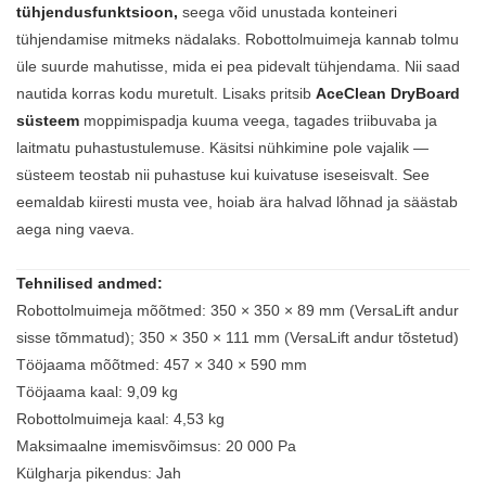
tühjendusfunktsioon,
seega võid unustada konteineri
tühjendamise mitmeks nädalaks. Robottolmuimeja kannab tolmu
üle suurde mahutisse, mida ei pea pidevalt tühjendama. Nii saad
nautida korras kodu muretult. Lisaks pritsib
AceClean DryBoard
süsteem
moppimispadja kuuma veega, tagades triibuvaba ja
laitmatu puhastustulemuse. Käsitsi nühkimine pole vajalik —
süsteem teostab nii puhastuse kui kuivatuse iseseisvalt. See
eemaldab kiiresti musta vee, hoiab ära halvad lõhnad ja säästab
aega ning vaeva.
Tehnilised andmed:
Robottolmuimeja mõõtmed: 350 × 350 × 89 mm (VersaLift andur
sisse tõmmatud); 350 × 350 × 111 mm (VersaLift andur tõstetud)
Tööjaama mõõtmed: 457 × 340 × 590 mm
Tööjaama kaal: 9,09 kg
Robottolmuimeja kaal: 4,53 kg
Maksimaalne imemisvõimsus: 20 000 Pa
Külgharja pikendus: Jah