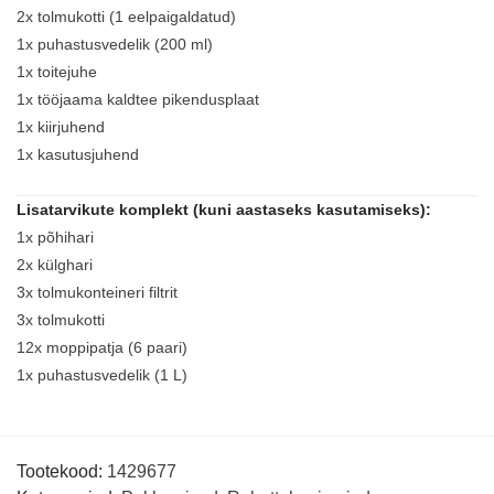
2x tolmukotti (1 eelpaigaldatud)
1x puhastusvedelik (200 ml)
1x toitejuhe
1x tööjaama kaldtee pikendusplaat
1x kiirjuhend
1x kasutusjuhend
Lisatarvikute komplekt (kuni aastaseks kasutamiseks):
1x põhihari
2x külghari
3x tolmukonteineri filtrit
3x tolmukotti
12x moppipatja (6 paari)
1x puhastusvedelik (1 L)
Tootekood:
1429677