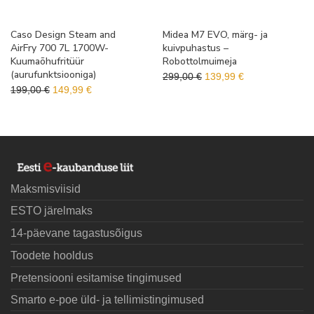
Caso Design Steam and
Midea M7 EVO, märg- ja
AirFry 700 7L 1700W-
kuivpuhastus –
Kuumaõhufritüür
Robottolmuimeja
(aurufunktsiooniga)
Algne hind oli: 299,00 €.
Praegune hind o
299,00
€
139,99
€
Algne hind oli: 199,00 €.
Praegune hind on: 149,99 €.
199,00
€
149,99
€
Maksmisviisid
ESTO järelmaks
14-päevane tagastusõigus
Toodete hooldus
Pretensiooni esitamise tingimused
Smarto e-poe üld- ja tellimistingimused