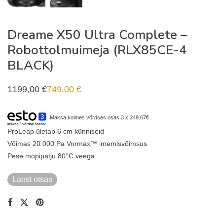
Dreame X50 Ultra Complete –
Robottolmuimeja (RLX85CE-4
BLACK)
1199,00
€
749,00
€
Algne
Praegune
hind
hind
oli:
on:
1199,00 €.
749,00 €.
Maksa kolmes võrdses osas 3 x 249.67€
ProLeap ületab 6 cm künniseid
Võimas 20 000 Pa Vormax™ imemisvõimsus
Pese mopipatju 80°C veega
Laost otsas