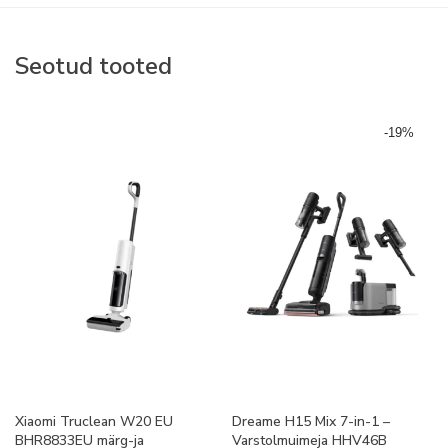
Seotud tooted
-
19
%
Xiaomi Truclean W20 EU
Dreame H15 Mix 7-in-1 –
BHR8833EU märg-ja
Varstolmuimeja HHV46B