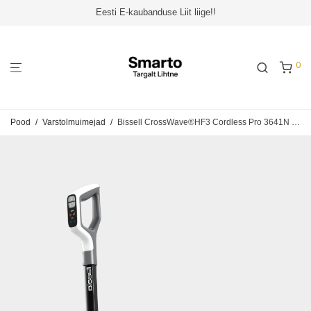
Eesti E-kaubanduse Liit liige!!
0
Pood
/
Varstolmuimejad
/
Bissell CrossWave®HF3 Cordless Pro 3641N – Juhtmeta varstolmuimeja