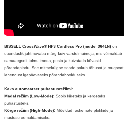
BISSELL CrossWave® HF3 Cordless Pro (mudel 3641N)
on
uuenduslik juhtmevaba märg-kuiv varstolmuimeja, mis võimaldab
samaaegselt tolmu imeda, pesta ja kuivatada kõvasid
põrandapindu.
See mitmekülgne seade pakub tõhusat ja mugavat
lahendust igapäevaseks põrandahoolduseks.
Kaks automaatset puhastusrežiimi:
Madal režiim (Low-Mode):
Sobib kiireteks ja kergeteks
puhastusteks.
Kõrge režiim (High-Mode):
Mõeldud raskemate plekkide ja
mustuse eemaldamiseks.