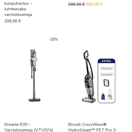
kuivpuhastus –
Algne hind oli: 699,00 €.
Praegune hind o
699,00
€
569,00
€
Juhtmevaba
varstolmuimeja
209,00
€
-
33
%
Dreame R20 –
Bissell CrossWave®
Varstolmuimeja (VTV97A)
HydroSteam™ PET Pro 3-