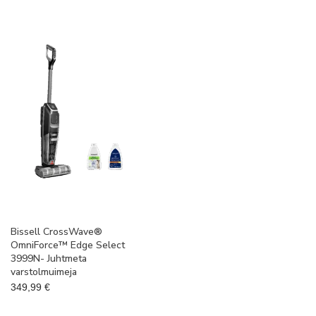
Bissell CrossWave®
OmniForce™ Edge Select
3999N- Juhtmeta
varstolmuimeja
349,99
€