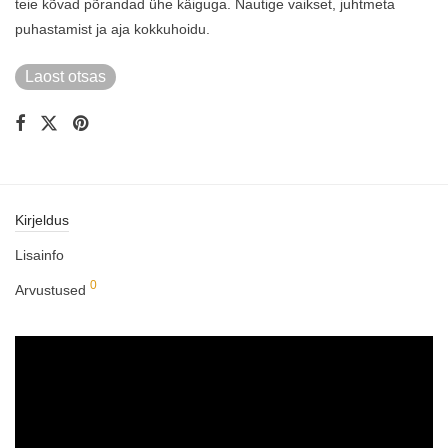
teie kõvad põrandad ühe käiguga. Nautige vaikset, juhtmeta
puhastamist ja aja kokkuhoidu.
Laost otsas
Kirjeldus
Lisainfo
0
Arvustused