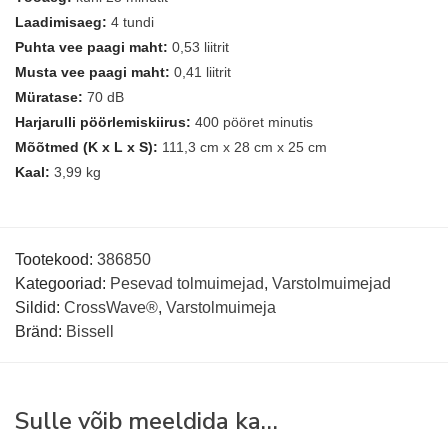
Laadimisaeg:
4 tundi
Puhta vee paagi maht:
0,53 liitrit
Musta vee paagi maht:
0,41 liitrit
Müratase:
70 dB
Harjarulli pöörlemiskiirus:
400 pööret minutis
Mõõtmed (K x L x S):
111,3 cm x 28 cm x 25 cm
Kaal:
3,99 kg
Tootekood:
386850
Kategooriad:
Pesevad tolmuimejad
,
Varstolmuimejad
Sildid:
CrossWave®
,
Varstolmuimeja
Bränd:
Bissell
Sulle võib meeldida ka…