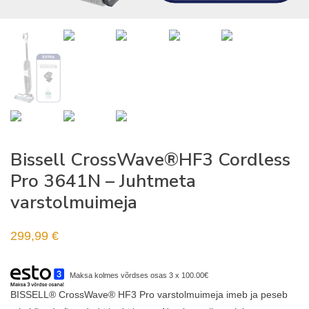
Bissell CrossWave®HF3 Cordless
Pro 3641N – Juhtmeta
varstolmuimeja
299,99
€
Maksa kolmes võrdses osas 3 x 100.00€
BISSELL® CrossWave® HF3 Pro
varstolmuimeja
imeb ja peseb