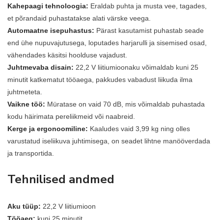
Kahepaagi tehnoloogia:
Eraldab puhta ja musta vee, tagades,
et põrandaid puhastatakse alati värske veega.
Automaatne isepuhastus:
Pärast kasutamist puhastab seade
end ühe nupuvajutusega, loputades harjarulli ja sisemised osad,
vähendades käsitsi hoolduse vajadust.
Juhtmevaba disain:
22,2 V liitiumioonaku võimaldab kuni 25
minutit katkematut tööaega, pakkudes vabadust liikuda ilma
juhtmeteta.
Vaikne töö:
Müratase on vaid 70 dB, mis võimaldab puhastada
kodu häirimata pereliikmeid või naabreid.
Kerge ja ergonoomiline:
Kaaludes vaid 3,99 kg ning olles
varustatud iseliikuva juhtimisega, on seadet lihtne manööverdada
ja transportida.
Tehnilised andmed
Aku tüüp:
22,2 V liitiumioon
Tööaeg:
kuni 25 minutit