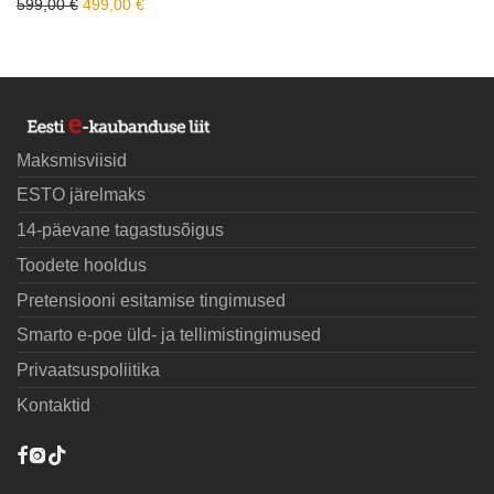
Algne hind oli: 599,00 €.
Praegune hind on: 499,00 €.
599,00
€
499,00
€
Maksmisviisid
ESTO järelmaks
14-päevane tagastusõigus
Toodete hooldus
Pretensiooni esitamise tingimused
Smarto e-poe üld- ja tellimistingimused
Privaatsuspoliitika
Kontaktid