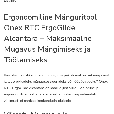
Lisainfo
Ergonoomiline Mänguritool
Onex RTC ErgoGlide
Alcantara – Maksimaalne
Mugavus Mängimiseks ja
Töötamiseks
Kas otsid täiuslikku mänguritooli, mis pakub erakordset mugavust
ja tuge pikkadeks mängusessioonideks või tööpäevadeks? Onex
RTC ErgoGlide Alcantara on loodud just sulle! See stiilne ja
ergonoomiline tool tagab õige kehahoiaku ning vähendab
väsimust, et saaksid keskenduda olulisele.