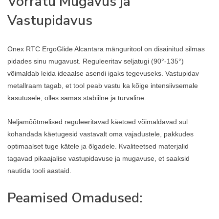
Võrratu Mugavus ja
Vastupidavus
Onex RTC ErgoGlide Alcantara mänguritool on disainitud silmas
pidades sinu mugavust. Reguleeritav seljatugi (90°-135°)
võimaldab leida ideaalse asendi igaks tegevuseks. Vastupidav
metallraam tagab, et tool peab vastu ka kõige intensiivsemale
kasutusele, olles samas stabiilne ja turvaline.
Neljamõõtmelised reguleeritavad käetoed võimaldavad sul
kohandada käetugesid vastavalt oma vajadustele, pakkudes
optimaalset tuge kätele ja õlgadele. Kvaliteetsed materjalid
tagavad pikaajalise vastupidavuse ja mugavuse, et saaksid
nautida tooli aastaid.
Peamised Omadused: