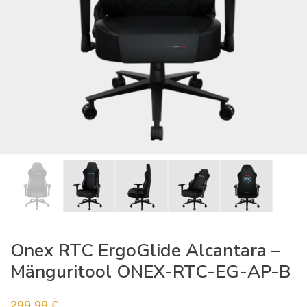
Onex RTC ErgoGlide Alcantara –
Mänguritool ONEX-RTC-EG-AP-B
299,99
€