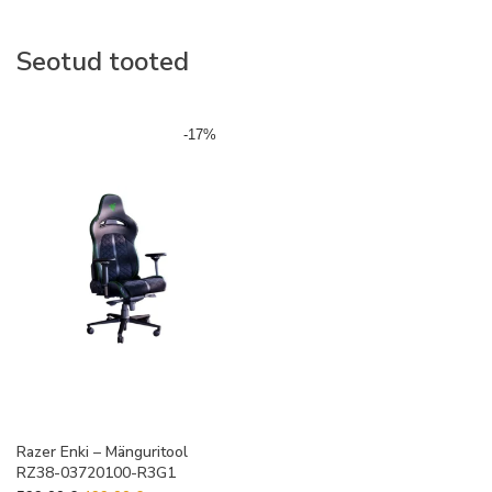
Seotud tooted
-
17
%
Razer Enki – Mänguritool
RZ38-03720100-R3G1