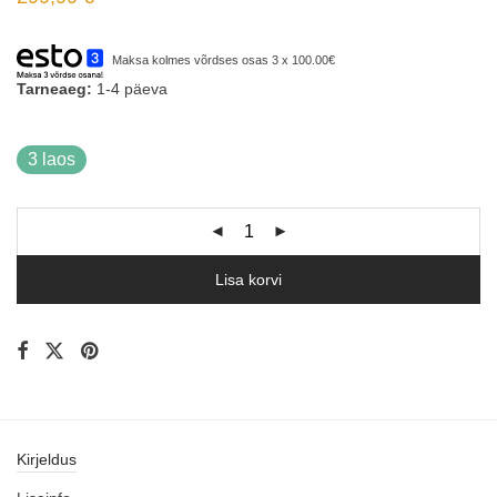
Maksa kolmes võrdses osas 3 x 100.00€
Tarneaeg:
1-4 päeva
3 laos
Lisa korvi
Kirjeldus