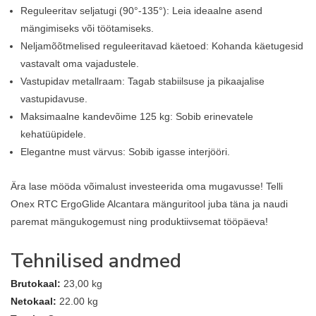
Reguleeritav seljatugi (90°-135°): Leia ideaalne asend
mängimiseks või töötamiseks.
Neljamõõtmelised reguleeritavad käetoed: Kohanda käetugesid
vastavalt oma vajadustele.
Vastupidav metallraam: Tagab stabiilsuse ja pikaajalise
vastupidavuse.
Maksimaalne kandevõime 125 kg: Sobib erinevatele
kehatüüpidele.
Elegantne must värvus: Sobib igasse interjööri.
Ära lase mööda võimalust investeerida oma mugavusse! Telli
Onex RTC ErgoGlide Alcantara mänguritool juba täna ja naudi
paremat mängukogemust ning produktiivsemat tööpäeva!
Tehnilised andmed
Brutokaal:
23,00 kg
Netokaal:
22.00 kg