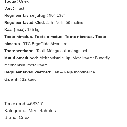
Tootja:
Onex
Värv:
must
Reguleeritav seljatugi:
90°-135°
Reguleeritavad käed:
Jah- Nelimõõtmeline
Kaal (max):
125 kg
Toote nimetus: Toote nimetus: Toote nimetus: Toote
nimetus:
RTC ErgoGlide Alcantara
Tooteperekond:
Tooli: Mängutool: mängutool
Muud omadused:
Mehhanismi tüüp: Metallraam: Butterfly
mehhanism; metallraam
Reguleeritavad käetoed:
Jah – Nelja mõõtmeline
Garantii:
12 kuud
Tootekood:
463317
Kategooria:
Meelelahutus
Bränd:
Onex