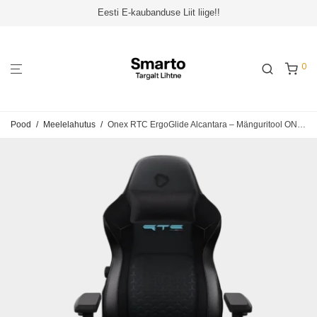
Eesti E-kaubanduse Liit liige!!
0
Pood
/
Meelelahutus
/
Onex RTC ErgoGlide Alcantara – Mänguritool ONEX-RTC-EG-AP-B