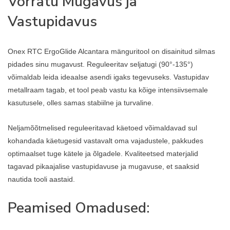
Võrratu Mugavus ja
Vastupidavus
Onex RTC ErgoGlide Alcantara mänguritool on disainitud silmas
pidades sinu mugavust. Reguleeritav seljatugi (90°-135°)
võimaldab leida ideaalse asendi igaks tegevuseks. Vastupidav
metallraam tagab, et tool peab vastu ka kõige intensiivsemale
kasutusele, olles samas stabiilne ja turvaline.
Neljamõõtmelised reguleeritavad käetoed võimaldavad sul
kohandada käetugesid vastavalt oma vajadustele, pakkudes
optimaalset tuge kätele ja õlgadele. Kvaliteetsed materjalid
tagavad pikaajalise vastupidavuse ja mugavuse, et saaksid
nautida tooli aastaid.
Peamised Omadused: