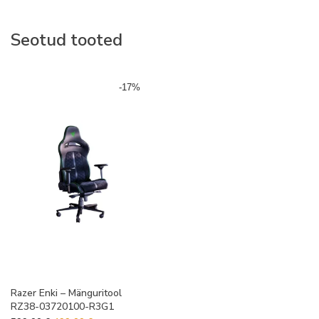
Seotud tooted
-
17
%
Razer Enki – Mänguritool
RZ38-03720100-R3G1