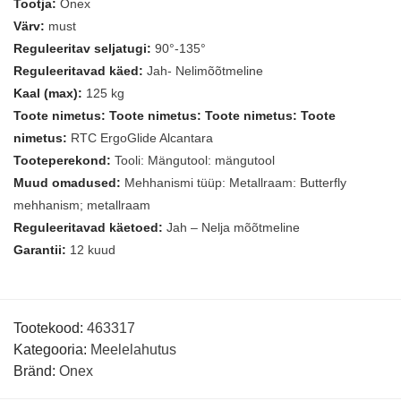
Tootja:
Onex
Värv:
must
Reguleeritav seljatugi:
90°-135°
Reguleeritavad käed:
Jah- Nelimõõtmeline
Kaal (max):
125 kg
Toote nimetus: Toote nimetus: Toote nimetus: Toote
nimetus:
RTC ErgoGlide Alcantara
Tooteperekond:
Tooli: Mängutool: mängutool
Muud omadused:
Mehhanismi tüüp: Metallraam: Butterfly
mehhanism; metallraam
Reguleeritavad käetoed:
Jah – Nelja mõõtmeline
Garantii:
12 kuud
Tootekood:
463317
Kategooria:
Meelelahutus
Bränd:
Onex