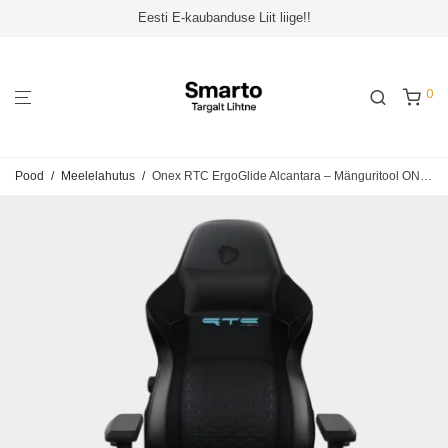
Eesti E-kaubanduse Liit liige!!
0
Pood
/
Meelelahutus
/
Onex RTC ErgoGlide Alcantara – Mänguritool ONEX-RTC-EG-AP-B