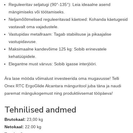
Reguleeritav seljatugi (90°-135°): Leia ideaalne asend
mängimiseks või töötamiseks.
Neljamõõtmelised reguleeritavad käetoed: Kohanda käetugesid
vastavalt oma vajadustele.
Vastupidav metallraam: Tagab stabiilsuse ja pikaajalise
vastupidavuse.
Maksimaalne kandevõime 125 kg: Sobib erinevatele
kehatüüpidele.
Elegantne must värvus: Sobib igasse interjööri.
Ära lase mööda võimalust investeerida oma mugavusse! Telli
Onex RTC ErgoGlide Alcantara mänguritool juba täna ja naudi
paremat mängukogemust ning produktiivsemat tööpäeva!
Tehnilised andmed
Brutokaal:
23,00 kg
Netokaal:
22.00 kg