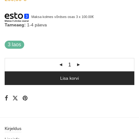
Maksa kolmes võrdses osas 3 x 100.00€
Tarneaeg:
1-4 päeva
3 laos
Lisa korvi
Kirjeldus