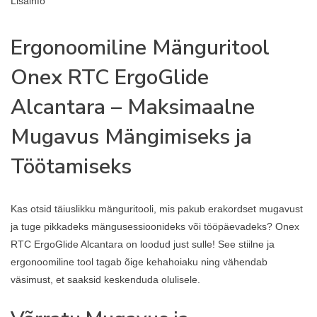
Lisainfo
Ergonoomiline Mänguritool
Onex RTC ErgoGlide
Alcantara – Maksimaalne
Mugavus Mängimiseks ja
Töötamiseks
Kas otsid täiuslikku mänguritooli, mis pakub erakordset mugavust
ja tuge pikkadeks mängusessioonideks või tööpäevadeks? Onex
RTC ErgoGlide Alcantara on loodud just sulle! See stiilne ja
ergonoomiline tool tagab õige kehahoiaku ning vähendab
väsimust, et saaksid keskenduda olulisele.