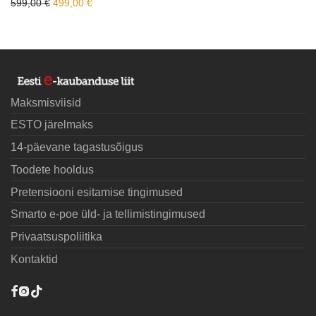
Algne hind oli: 599,00 €.
Praegune hind on: 499,00 €.
599,00
€
499,00
€
Maksmisviisid
ESTO järelmaks
14-päevane tagastusõigus
Toodete hooldus
Pretensiooni esitamise tingimused
Smarto e-poe üld- ja tellimistingimused
Privaatsuspoliitika
Kontaktid