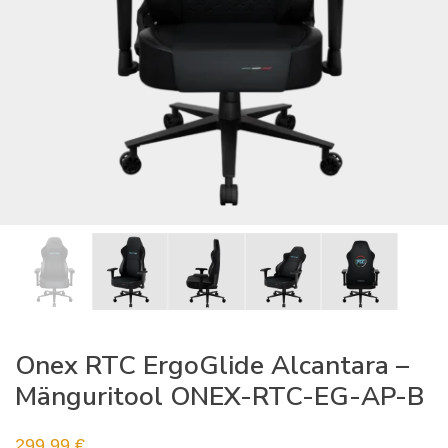
Onex RTC ErgoGlide Alcantara –
Mänguritool ONEX-RTC-EG-AP-B
299,99
€