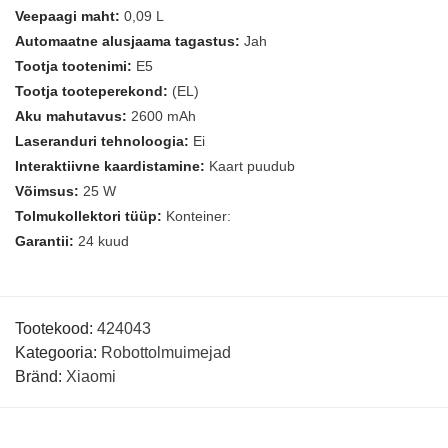
Veepaagi maht:
0,09 L
Automaatne alusjaama tagastus:
Jah
Tootja tootenimi:
E5
Tootja tooteperekond:
(EL)
Aku mahutavus:
2600 mAh
Laseranduri tehnoloogia:
Ei
Interaktiivne kaardistamine:
Kaart puudub
Võimsus:
25 W
Tolmukollektori tüüp:
Konteiner:
Garantii:
24 kuud
Tootekood:
424043
Kategooria:
Robottolmuimejad
Bränd:
Xiaomi