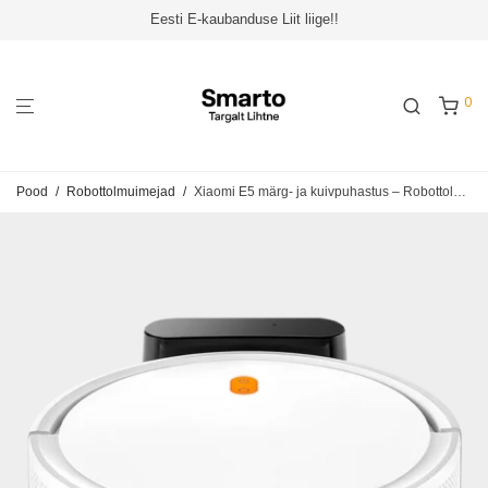
Eesti E-kaubanduse Liit liige!!
0
Pood
/
Robottolmuimejad
/
Xiaomi E5 märg- ja kuivpuhastus – Robottolmuimeja BHR7969EU