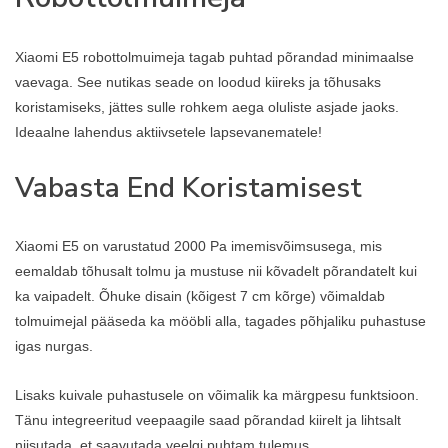
Xiaomi E5 robottolmuimeja tagab puhtad põrandad minimaalse
vaevaga. See nutikas seade on loodud kiireks ja tõhusaks
koristamiseks, jättes sulle rohkem aega oluliste asjade jaoks.
Ideaalne lahendus aktiivsetele lapsevanematele!
Vabasta End Koristamisest
Xiaomi E5 on varustatud 2000 Pa imemisvõimsusega, mis
eemaldab tõhusalt tolmu ja mustuse nii kõvadelt põrandatelt kui
ka vaipadelt. Õhuke disain (kõigest 7 cm kõrge) võimaldab
tolmuimejal pääseda ka mööbli alla, tagades põhjaliku puhastuse
igas nurgas.
Lisaks kuivale puhastusele on võimalik ka märgpesu funktsioon.
Tänu integreeritud veepaagile saad põrandad kiirelt ja lihtsalt
niisutada, et saavutada veelgi puhtam tulemus.