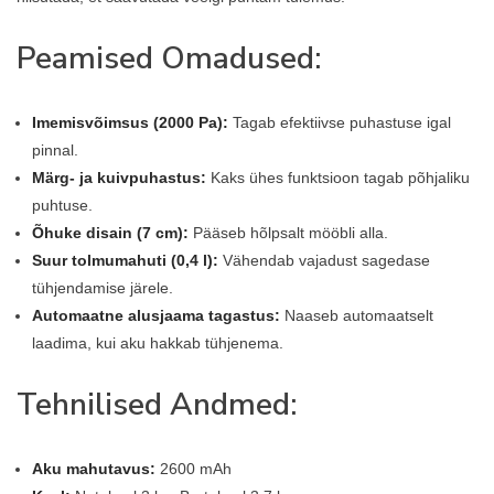
Peamised Omadused:
Imemisvõimsus (2000 Pa):
Tagab efektiivse puhastuse igal
pinnal.
Märg- ja kuivpuhastus:
Kaks ühes funktsioon tagab põhjaliku
puhtuse.
Õhuke disain (7 cm):
Pääseb hõlpsalt mööbli alla.
Suur tolmumahuti (0,4 l):
Vähendab vajadust sagedase
tühjendamise järele.
Automaatne alusjaama tagastus:
Naaseb automaatselt
laadima, kui aku hakkab tühjenema.
Tehnilised Andmed:
Aku mahutavus:
2600 mAh