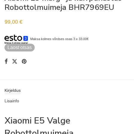
Robottolmuimeja BHR7969EU
99,00
€
Maksa kolmes võrdses osas 3 x 33.00€
Laost otsas
Kirjeldus
Lisainfo
Xiaomi E5 Valge
Robottolmuimeja