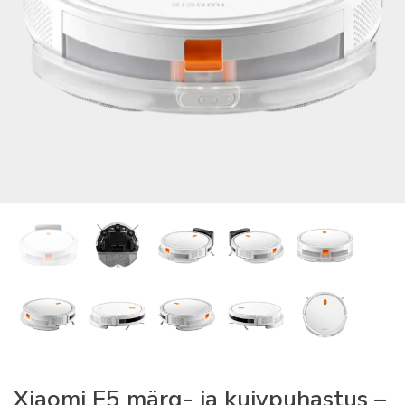
Xiaomi E5 märg- ja kuivpuhastus –