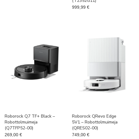
(T2352G11)
999,99
€
Roborock Q7 TF+ Black –
Roborock QRevo Edge
Robottolmuimeja
5V1 – Robottolmuimeja
(Q7TFP52-00)
(QRES02-00)
269,00
€
749,00
€