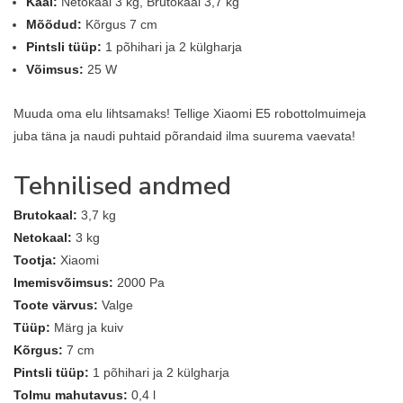
Kaal:
Netokaal 3 kg, Brutokaal 3,7 kg
Mõõdud:
Kõrgus 7 cm
Pintsli tüüp:
1 põhihari ja 2 külgharja
Võimsus:
25 W
Muuda oma elu lihtsamaks! Tellige Xiaomi E5 robottolmuimeja
juba täna ja naudi puhtaid põrandaid ilma suurema vaevata!
Tehnilised andmed
Brutokaal:
3,7 kg
Netokaal:
3 kg
Tootja:
Xiaomi
Imemisvõimsus:
2000 Pa
Toote värvus:
Valge
Tüüp:
Märg ja kuiv
Kõrgus:
7 cm
Pintsli tüüp:
1 põhihari ja 2 külgharja
Tolmu mahutavus:
0,4 l