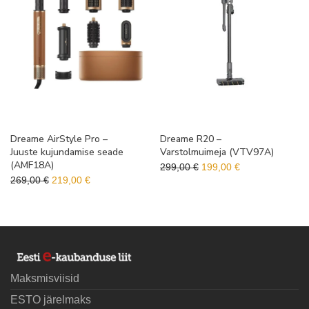
Dreame AirStyle Pro –
Dreame R20 –
Juuste kujundamise seade
Varstolmuimeja (VTV97A)
(AMF18A)
Algne hind oli: 299,00 €.
Praegune hind o
299,00
€
199,00
€
Algne hind oli: 269,00 €.
Praegune hind on: 219,00 €.
269,00
€
219,00
€
Maksmisviisid
ESTO järelmaks