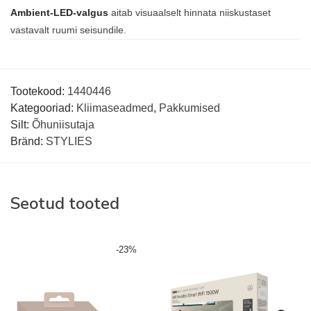
Ambient-LED-valgus
aitab visuaalselt hinnata niiskustaset
vastavalt ruumi seisundile.
Tootekood:
1440446
Kategooriad:
Kliimaseadmed
,
Pakkumised
Silt:
Õhuniisutaja
Bränd:
STYLIES
Seotud tooted
-
23
%