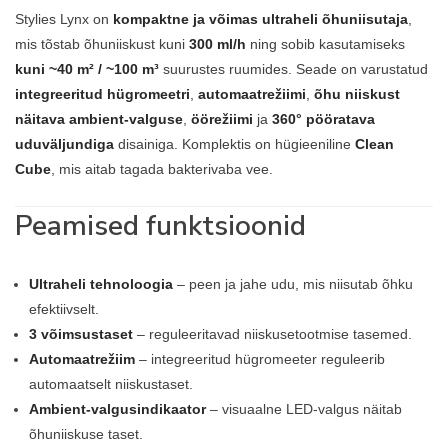
Stylies Lynx on
kompaktne ja võimas ultraheli õhuniisutaja
,
mis tõstab õhuniiskust kuni
300 ml/h
ning sobib kasutamiseks
kuni ~40 m² / ~100 m³
suurustes ruumides. Seade on varustatud
integreeritud hügromeetri
,
automaatrežiimi
,
õhu niiskust
näitava ambient-valguse
,
öörežiimi
ja
360° pööratava
uduväljundiga
disainiga. Komplektis on hügieeniline
Clean
Cube
, mis aitab tagada bakterivaba vee.
Peamised funktsioonid
Ultraheli tehnoloogia
– peen ja jahe udu, mis niisutab õhku
efektiivselt.
3 võimsustaset
– reguleeritavad niiskusetootmise tasemed.
Automaatrežiim
– integreeritud hügromeeter reguleerib
automaatselt niiskustaset.
Ambient-valgusindikaator
– visuaalne LED-valgus näitab
õhuniiskuse taset.