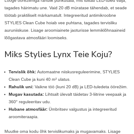
Looge öörežiimiga rahulik puhkusala, mis lülitab LED-tuled välja,
tagades häirimatu une. Vaid 20 dB müratase tähendab, et seade
töötab praktiliselt märkamatult. Integreeritud antimikroobne
STYLIES Clean Cube hoiab vee puhtana, tagades tervisliku
auruniiskuse. Lisage aroomiainete jaoturisse lemmiklõhnaaineid
lõõgastava atmosfääri loomiseks.
Miks Stylies Lynx Teie Koju?
Tervislik õhk:
Automaatne niiskusreguleerimine, STYLIES
Clean Cube ja kuni 40 m² ulatus.
Rahulik uni:
Vaikne töö (kuni 20 dB) ja LED-tuledeta öörežiim.
Mugav kasutada:
Lihtsalt ülevalt täidetav 3-liitrine veepaak ja
360° reguleeritav udu.
Hubane atmosfäär:
Ümbritsev valgustus ja integreeritud
aroomiteraapia.
Muutke oma kodu õhk tervislikumaks ja mugavamaks. Lisage