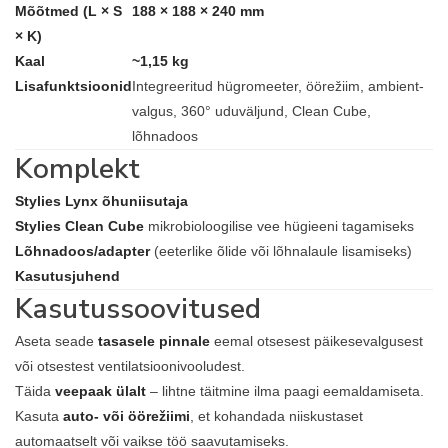
Mõõtmed (L × S
188 × 188 × 240 mm
× K)
Kaal
~1,15 kg
Lisafunktsioonid
Integreeritud hügromeeter, öörežiim, ambient-
valgus, 360° uduväljund, Clean Cube,
lõhnadoos
Komplekt
Stylies Lynx õhuniisutaja
Stylies Clean Cube
mikrobioloogilise vee hügieeni tagamiseks
Lõhnadoos/adapter
(eeterlike õlide või lõhnalaule lisamiseks)
Kasutusjuhend
Kasutussoovitused
Aseta seade
tasasele pinnale
eemal otsesest päikesevalgusest
või otsestest ventilatsioonivooludest.
Täida
veepaak ülalt
– lihtne täitmine ilma paagi eemaldamiseta.
Kasuta
auto- või öörežiimi
, et kohandada niiskustaset
automaatselt või vaikse töö saavutamiseks.