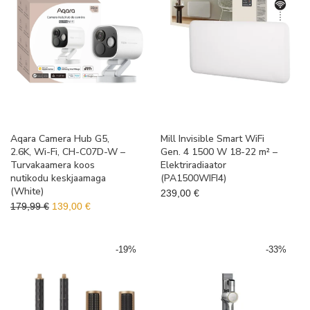
Aqara Camera Hub G5,
Mill Invisible Smart WiFi
2.6K, Wi-Fi, CH-C07D-W –
Gen. 4 1500 W 18-22 m² –
Turvakaamera koos
Elektriradiaator
nutikodu keskjaamaga
(PA1500WIFI4)
(White)
239,00
€
Algne hind oli: 179,99 €.
Praegune hind on: 139,00 €.
179,99
€
139,00
€
-
19
%
-
33
%