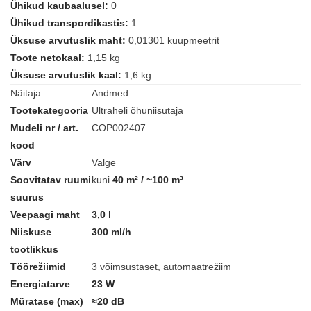
Ühikud kaubaalusel:
0
Ühikud transpordikastis:
1
Üksuse arvutuslik maht:
0,01301 kuupmeetrit
Toote netokaal:
1,15 kg
Üksuse arvutuslik kaal:
1,6 kg
Näitaja
Andmed
Tootekategooria
Ultraheli õhuniisutaja
Mudeli nr / art.
COP002407
kood
Värv
Valge
Soovitatav ruumi
kuni
40 m² / ~100 m³
suurus
Veepaagi maht
3,0 l
Niiskuse
300 ml/h
tootlikkus
Töörežiimid
3 võimsustaset, automaatrežiim
Energiatarve
23 W
Müratase (max)
≈20 dB