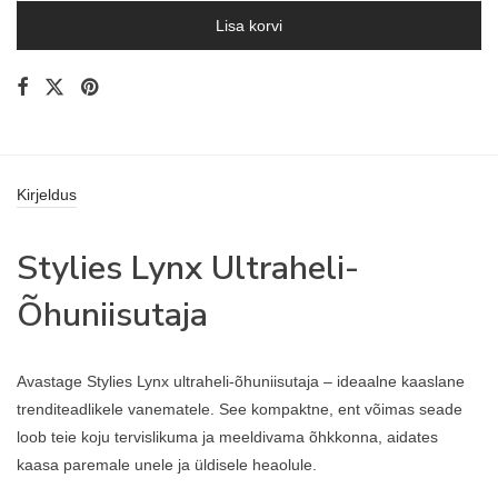
Lisa korvi
Kirjeldus
Stylies Lynx Ultraheli-
Õhuniisutaja
Avastage Stylies Lynx ultraheli-õhuniisutaja – ideaalne kaaslane
trenditeadlikele vanematele. See kompaktne, ent võimas seade
loob teie koju tervislikuma ja meeldivama õhkkonna, aidates
kaasa paremale unele ja üldisele heaolule.