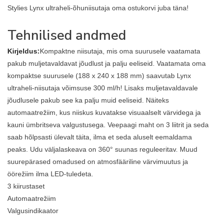
Stylies Lynx ultraheli-õhuniisutaja oma ostukorvi juba täna!
Tehnilised andmed
Kirjeldus:
Kompaktne niisutaja, mis oma suurusele vaatamata
pakub muljetavaldavat jõudlust ja palju eeliseid. Vaatamata oma
kompaktse suurusele (188 x 240 x 188 mm) saavutab Lynx
ultraheli-niisutaja võimsuse 300 ml/h! Lisaks muljetavaldavale
jõudlusele pakub see ka palju muid eeliseid. Näiteks
automaatrežiim, kus niiskus kuvatakse visuaalselt värvidega ja
kauni ümbritseva valgustusega. Veepaagi maht on 3 liitrit ja seda
saab hõlpsasti ülevalt täita, ilma et seda aluselt eemaldama
peaks. Udu väljalaskeava on 360° suunas reguleeritav. Muud
suurepärased omadused on atmosfääriline värvimuutus ja
öörežiim ilma LED-tuledeta.
3 kiirustaset
Automaatrežiim
Valgusindikaator