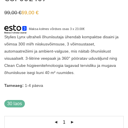
99,00
€
69,00
€
Algne
Praegune
hind
hind
oli:
on:
99,00 €.
69,00 €.
Maksa kolmes võrdses osas 3 x 23.00€
Stylies Lynx ultraheli õhuniisutaja ühendab kompaktse disaini ja
võimsa 300 ml/h niiskusvõimsuse, 3 võimsustaset,
automaatrežiimi ja ambient-valguse, mis näitab õhuniiskust
visuaalselt. 3-liitrine veepaak ja 360° pööratav uduväljund ning
Clean Cube hügieenitehnoloogia tagavad tervisliku ja mugava
õhuniiskuse isegi kuni 40 m² ruumides.
Tarneaeg:
1-4 päeva
30 laos