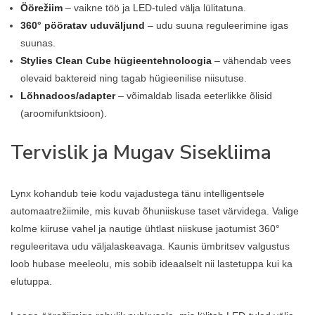
Öörežiim
– vaikne töö ja LED-tuled välja lülitatuna.
360° pööratav uduväljund
– udu suuna reguleerimine igas
suunas.
Stylies Clean Cube hügieentehnoloogia
– vähendab vees
olevaid baktereid ning tagab hügieenilise niisutuse.
Lõhnadoos/adapter
– võimaldab lisada eeterlikke õlisid
(aroomifunktsioon).
Tervislik ja Mugav Sisekliima
Lynx kohandub teie kodu vajadustega tänu intelligentsele
automaatrežiimile, mis kuvab õhuniiskuse taset värvidega. Valige
kolme kiiruse vahel ja nautige ühtlast niiskuse jaotumist 360°
reguleeritava udu väljalaskeavaga. Kaunis ümbritsev valgustus
loob hubase meeleolu, mis sobib ideaalselt nii lastetuppa kui ka
elutuppa.