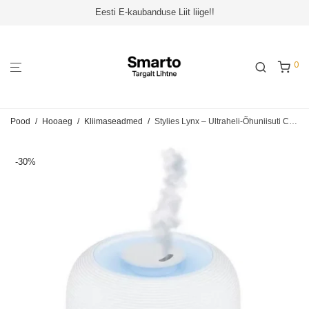
Eesti E-kaubanduse Liit liige!!
0
Pood
/
Hooaeg
/
Kliimaseadmed
/
Stylies Lynx – Ultraheli-Õhuniisuti COP002407
-
30
%