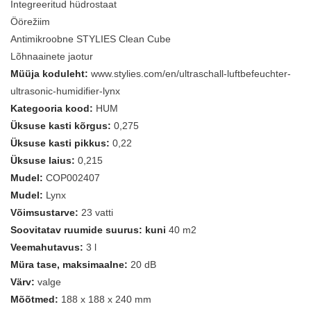
Integreeritud hüdrostaat
Öörežiim
Antimikroobne STYLIES Clean Cube
Lõhnaainete jaotur
Müüja koduleht:
www.stylies.com/en/ultraschall-luftbefeuchter-
ultrasonic-humidifier-lynx
Kategooria kood:
HUM
Üksuse kasti kõrgus:
0,275
Üksuse kasti pikkus:
0,22
Üksuse laius:
0,215
Mudel:
COP002407
Mudel:
Lynx
Võimsustarve:
23 vatti
Soovitatav ruumide suurus: kuni
40 m2
Veemahutavus:
3 l
Müra tase, maksimaalne:
20 dB
Värv:
valge
Mõõtmed:
188 x 188 x 240 mm