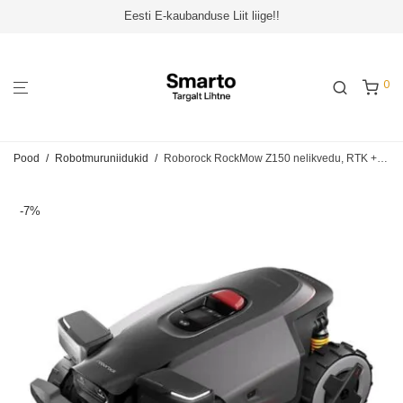
Eesti E-kaubanduse Liit liige!!
0
Pood
/
Robotmuruniidukid
/
Roborock RockMow Z150 nelikvedu, RTK + VSLAM – Piirdekaablivaba robotmuruniiduk 5000 m²
-
7
%