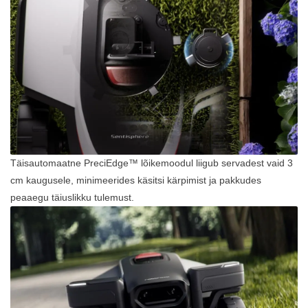
Täisautomaatne PreciEdge™ lõikemoodul liigub servadest vaid 3
cm kaugusele, minimeerides käsitsi kärpimist ja pakkudes
peaaegu täiuslikku tulemust.