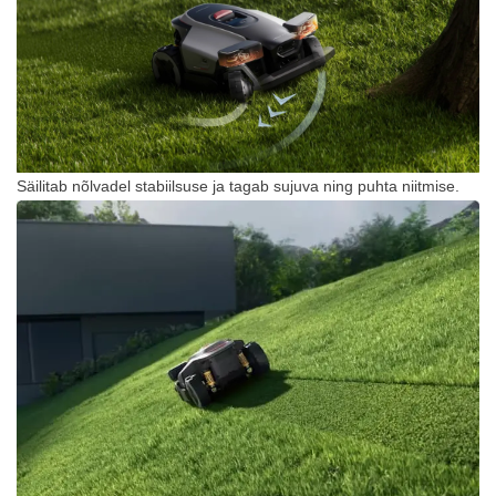
Säilitab nõlvadel stabiilsuse ja tagab sujuva ning puhta niitmise.