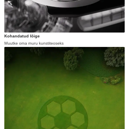
Kohandatud lõige
Muutke oma muru kunstiteoseks