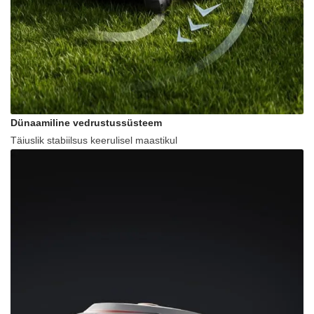
Dünaamiline vedrustussüsteem
Täiuslik stabiilsus keerulisel maastikul