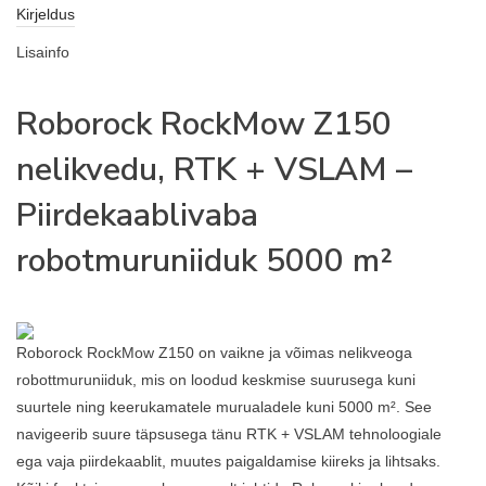
Kirjeldus
Lisainfo
Roborock RockMow Z150
nelikvedu, RTK + VSLAM –
Piirdekaablivaba
robotmuruniiduk 5000 m²
Roborock RockMow Z150 on vaikne ja võimas nelikveoga
robottmuruniiduk, mis on loodud keskmise suurusega kuni
suurtele ning keerukamatele murualadele kuni 5000 m². See
navigeerib suure täpsusega tänu RTK + VSLAM tehnoloogiale
ega vaja piirdekaablit, muutes paigaldamise kiireks ja lihtsaks.