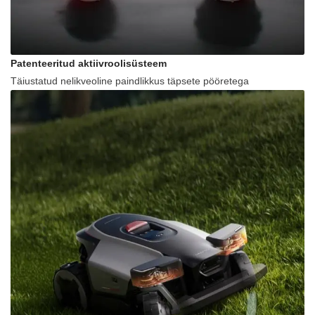
Patenteeritud aktiivroolisüsteem
Täiustatud nelikveoline paindlikkus täpsete pööretega