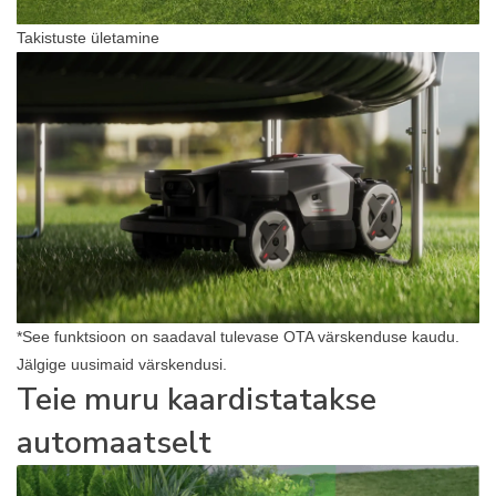
Takistuste ületamine
*See funktsioon on saadaval tulevase OTA värskenduse kaudu.
Jälgige uusimaid värskendusi.
Teie muru kaardistatakse
automaatselt