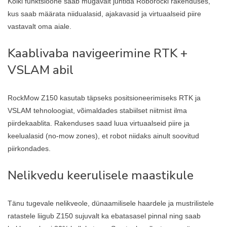
Kõiki funktsioone saab mugavalt juhtida Roborocki rakenduses,
kus saab määrata niidualasid, ajakavasid ja virtuaalseid piire
vastavalt oma aiale.
Kaablivaba navigeerimine RTK +
VSLAM abil
RockMow Z150 kasutab täpseks positsioneerimiseks RTK ja
VSLAM tehnoloogiat, võimaldades stabiilset niitmist ilma
piirdekaablita. Rakenduses saad luua virtuaalseid piire ja
keelualasid (no-mow zones), et robot niidaks ainult soovitud
piirkondades.
Nelikvedu keerulisele maastikule
Tänu tugevale nelikveole, dünaamilisele haardele ja mustrilistele
ratastele liigub Z150 sujuvalt ka ebatasasel pinnal ning saab