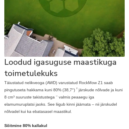
Loodud igasuguse maastikuga
toimetulekuks
Täiustatud nelikveoga (AWD) varustatud RockMow Z1 saab
²
pingutuseta hakkama kuni 80% (38,7°)
järskude nõlvade ja kuni
–
8 cm³ suuruste takistustega
valmis peaaegu iga
elamumuruplatsi jaoks. See liigub kinni jäämata – nii järskudel
nõlvadel kui ka ebatasasel maastikul.
Sõitmine 80% kallakul