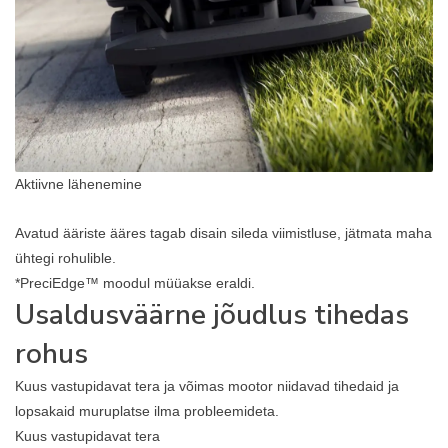
Aktiivne lähenemine
Avatud ääriste ääres tagab disain sileda viimistluse, jätmata maha
ühtegi rohulible.
*PreciEdge™ moodul müüakse eraldi.
Usaldusväärne jõudlus tihedas
rohus
Kuus vastupidavat tera ja võimas mootor niidavad tihedaid ja
lopsakaid muruplatse ilma probleemideta.
Kuus vastupidavat tera