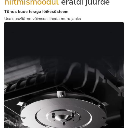
niitmismoodul
eraldi juurde
Tõhus kuue teraga lõikesüsteem
Usaldusväärne võimsus tiheda muru jaoks