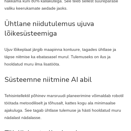
hakkama kuni 80% kallakutega. See teeb sellest suurepärase
valiku keerukamate aedade jaoks.
Ühtlane niidutulemus ujuva
lõikesüsteemiga
Ujuv lõikeplaat järgib maapinna kontuure, tagades ühtlase ja
täpse niitmise ka ebatasasel murul. Tulemuseks on ilus ja
hooldatud muru ilma lisatööta.
Süsteemne niitmine AI abil
Tehisintellektil põhinev marsruudi planeerimine võimaldab robotil
töötada metoodiliselt ja tõhusalt, kattes kogu ala minimaalse
ajakuluga. See tagab ühtlase tulemuse ja hästi hooldatud muru
nädalast nädalasse.