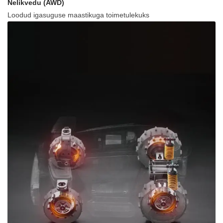
Nelikvedu (AWD)
Loodud igasuguse maastikuga toimetulekuks