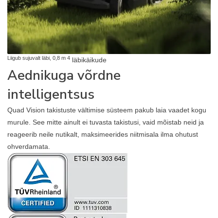
Liigub sujuvalt läbi, 0,8 m 4
läbikäikude
Aednikuga võrdne
intelligentsus
Quad Vision takistuste vältimise süsteem pakub laia vaadet kogu
murule. See mitte ainult ei tuvasta takistusi, vaid mõistab neid ja
reageerib neile nutikalt, maksimeerides niitmisala ilma ohutust
ohverdamata.