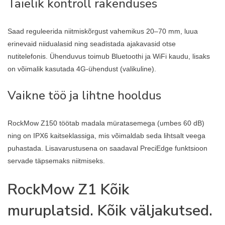
Täielik kontroll rakenduses
Saad reguleerida niitmiskõrgust vahemikus 20–70 mm, luua
erinevaid niidualasid ning seadistada ajakavasid otse
nutitelefonis. Ühenduvus toimub Bluetoothi ja WiFi kaudu, lisaks
on võimalik kasutada 4G-ühendust (valikuline).
Vaikne töö ja lihtne hooldus
RockMow Z150 töötab madala müratasemega (umbes 60 dB)
ning on IPX6 kaitseklassiga, mis võimaldab seda lihtsalt veega
puhastada. Lisavarustusena on saadaval PreciEdge funktsioon
servade täpsemaks niitmiseks.
RockMow Z1
Kõik
muruplatsid. Kõik väljakutsed.