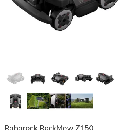
Roborock RockMow Z150