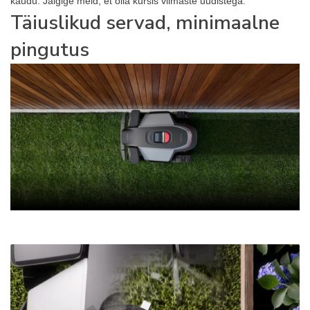
kaudu. Jälgige meid, et olla kursis viimaste uudistega.
Täiuslikud servad, minimaalne
pingutus