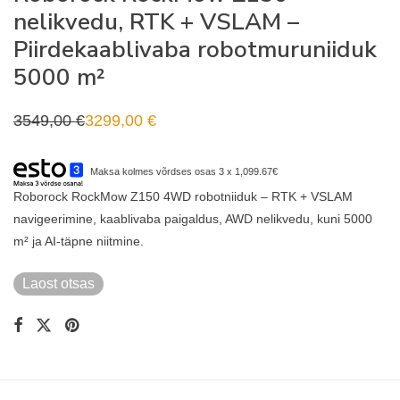
nelikvedu, RTK + VSLAM –
Piirdekaablivaba robotmuruniiduk
5000 m²
3549,00
€
3299,00
€
Algne
Praegune
hind
hind
oli:
on:
3549,00 €.
3299,00 €.
Maksa kolmes võrdses osas 3 x 1,099.67€
Roborock RockMow Z150 4WD robotniiduk – RTK + VSLAM
navigeerimine, kaablivaba paigaldus, AWD nelikvedu, kuni 5000
m² ja AI-täpne niitmine.
Laost otsas