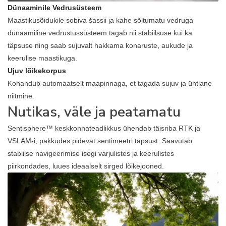
Dünaaminile Vedrusüsteem
Maastikusõidukile sobiva šassii ja kahe sõltumatu vedruga
dünaamiline vedrustussüsteem tagab nii stabiilsuse kui ka
täpsuse ning saab sujuvalt hakkama konaruste, aukude ja
keerulise maastikuga.
Ujuv lõikekorpus
Kohandub automaatselt maapinnaga, et tagada sujuv ja ühtlane
niitmine.
Nutikas, väle ja peatamatu
Sentisphere™ keskkonnateadlikkus ühendab täisriba RTK ja
VSLAM-i, pakkudes pidevat sentimeetri täpsust. Saavutab
stabiilse navigeerimise isegi varjulistes ja keerulistes
piirkondades, luues ideaalselt sirged lõikejooned.