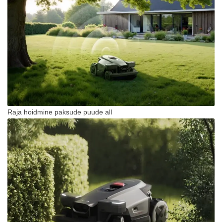
Raja hoidmine paksude puude all