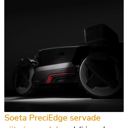
Soeta PreciEdge servade