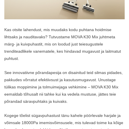
Kas otsite lahendust, mis muudaks kodu puhtana hoidmise
lihtsaks ja nauditavaks? Tutvustame MOVA K30 Mix juhtmeta
märg- ja kuivpuhastit, mis on loodud just teiesugustele
trenditeadlikele vanematele, kes hindavad mugavust ja laitmatut
puhtust.
See innovatiivne põrandapesija on disainitud teid silmas pidades,
pakkudes võrratut efektiivsust ja kasutusmugavust. Unustage
tülikas moppimine ja tolmuimejaga vehkimine – MOVA K30 Mix
eemaldab tõhusalt nii tahke kui ka vedela mustuse, jättes teie
põrandad säravpuhtaks ja kuivaks.
Kogege tõelist sügavpuhastust tänu kahele pöörlevale harjale ja
võimsale 18000Pa imemisvõimsusele, mis tulevad toime ka kõige