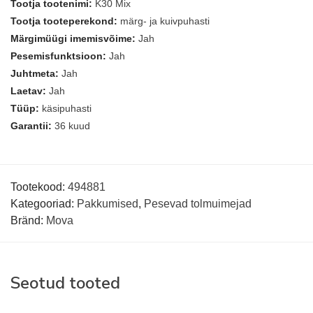
Tootja tootenimi:
K30 Mix
Tootja tooteperekond:
märg- ja kuivpuhasti
Märgimüügi imemisvõime:
Jah
Pesemisfunktsioon:
Jah
Juhtmeta:
Jah
Laetav:
Jah
Tüüp:
käsipuhasti
Garantii:
36 kuud
Tootekood:
494881
Kategooriad:
Pakkumised
,
Pesevad tolmuimejad
Bränd:
Mova
Seotud tooted