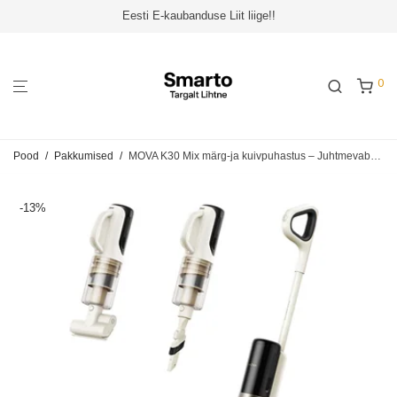
Eesti E-kaubanduse Liit liige!!
0
Pood
/
Pakkumised
/
MOVA K30 Mix märg-ja kuivpuhastus – Juhtmevaba varstolmuimeja HMV24A
-
13
%