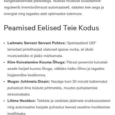
kangekaelsemate plekkidega. Nutikas mustuse tuvastamine
reguleerib imemisvõimsust automaatselt, säästes teie aega ja
energiat ning tagades alati optimaalse tulemuse.
Peamised Eelised Teie Kodus
Laitmatu Servast Servani Puhtus:
Spetsiaalsed 180°
lamedad pintsliharjad ulatuvad igasse nurka, et ükski
mustusekübe ei jääks märkamata.
Kiire Kuivatamine Kuuma Õhuga:
Pärast pesemist kuivatab
seade harjad kuuma õhuga, vältides halbu lõhnu ja tagades
hügieenilise keskkonna.
Mugav Juhtmeta Disain:
Nautige kuni 30 minutit katkematut
puhastust ilma tüütute juhtmeteta, muutes puhastamise
stressivabaks.
Lihtne Hooldus:
Tahkete ja vedelate jäätmete eraldussüsteem
ning automaatne harjade puhastus teevad seadme hooldamise
imelihtsaks.