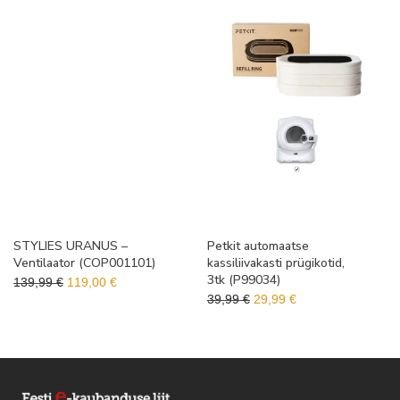
STYLIES URANUS –
Petkit automaatse
Ventilaator (COP001101)
kassiliivakasti prügikotid,
3tk (P99034)
Algne hind oli: 139,99 €.
Praegune hind on: 119,00 €.
139,99
€
119,00
€
Algne hind oli: 39,99 €.
Praegune hind on:
39,99
€
29,99
€