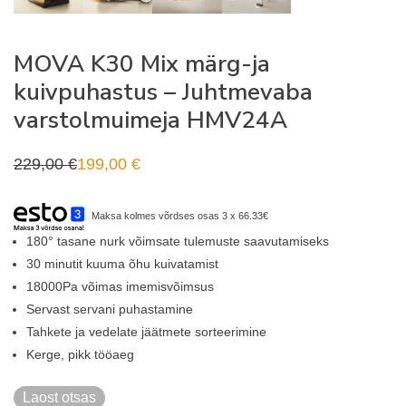
MOVA K30 Mix märg-ja
kuivpuhastus – Juhtmevaba
varstolmuimeja HMV24A
229,00
€
199,00
€
Algne
Praegune
hind
hind
oli:
on:
229,00 €.
199,00 €.
Maksa kolmes võrdses osas 3 x 66.33€
180° tasane nurk võimsate tulemuste saavutamiseks
30 minutit kuuma õhu kuivatamist
18000Pa võimas imemisvõimsus
Servast servani puhastamine
Tahkete ja vedelate jäätmete sorteerimine
Kerge, pikk tööaeg
Laost otsas