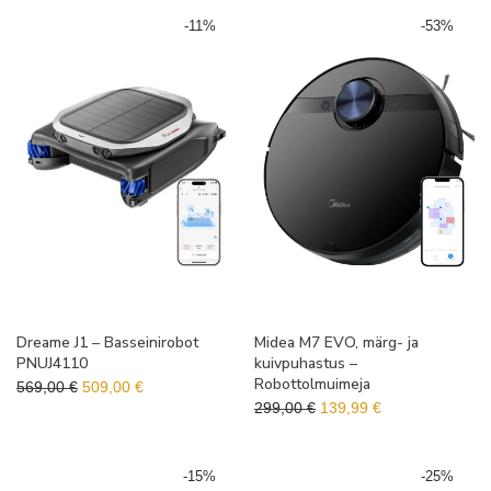
-
11
%
-
53
%
Dreame J1 – Basseinirobot
Midea M7 EVO, märg- ja
PNUJ4110
kuivpuhastus –
Robottolmuimeja
Algne hind oli: 569,00 €.
Praegune hind on: 509,00 €.
569,00
€
509,00
€
Algne hind oli: 299,00 €.
Praegune hind o
299,00
€
139,99
€
-
15
%
-
25
%