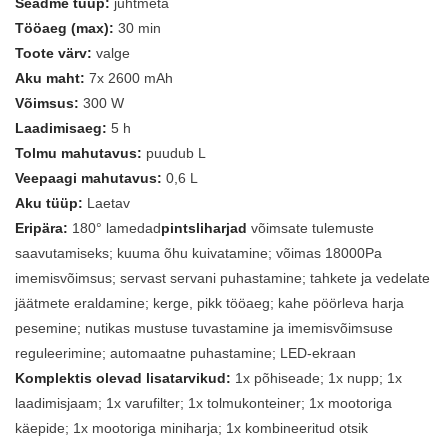
Seadme tüüp:
juhtmeta
Tööaeg (max):
30 min
Toote värv:
valge
Aku maht:
7x 2600 mAh
Võimsus:
300 W
Laadimisaeg:
5 h
Tolmu mahutavus:
puudub L
Veepaagi mahutavus:
0,6 L
Aku tüüp:
Laetav
Eripära:
180° lamedad
pintsliharjad
võimsate tulemuste
saavutamiseks; kuuma õhu kuivatamine; võimas 18000Pa
imemisvõimsus; servast servani puhastamine; tahkete ja vedelate
jäätmete eraldamine; kerge, pikk tööaeg; kahe pöörleva harja
pesemine; nutikas mustuse tuvastamine ja imemisvõimsuse
reguleerimine; automaatne puhastamine; LED-ekraan
Komplektis olevad lisatarvikud:
1x põhiseade; 1x nupp; 1x
laadimisjaam; 1x varufilter; 1x tolmukonteiner; 1x mootoriga
käepide; 1x mootoriga miniharja; 1x kombineeritud otsik