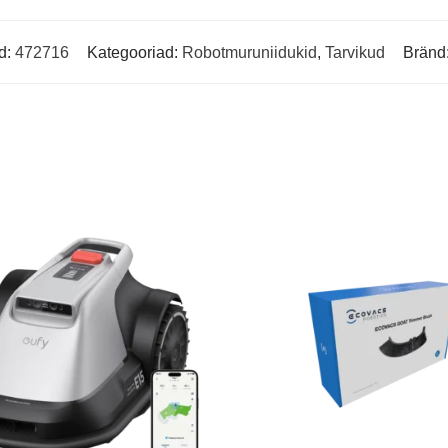
d:
472716
Kategooriad:
Robotmuruniidukid
,
Tarvikud
Bränd