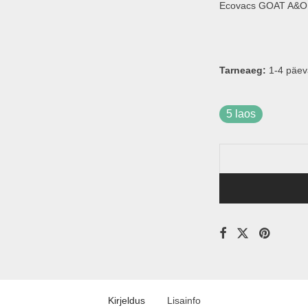
Ecovacs GOAT A&O, 
Tarneaeg:
1-4 päev
5 laos
Kirjeldus
Lisainfo