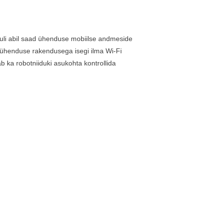
duli abil saad ühenduse mobiilse andmeside
 ühenduse rakendusega isegi ilma Wi-Fi
b ka robotniiduki asukohta kontrollida