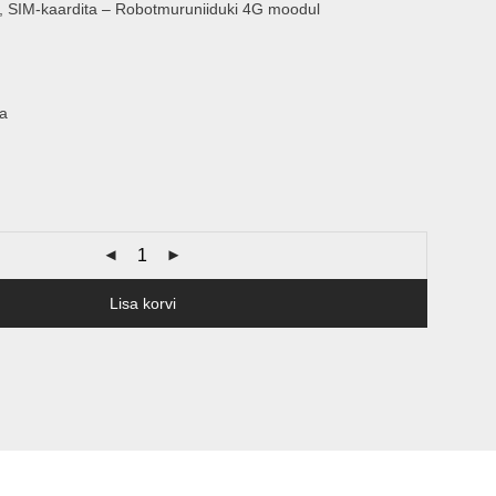
SIM-kaardita – Robotmuruniiduki 4G moodul
a
Lisa korvi