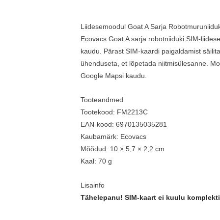
Liidesemoodul Goat A Sarja Robotmuruniiduk
Ecovacs Goat A sarja robotniiduki SIM-liide
kaudu. Pärast SIM-kaardi paigaldamist säili
ühenduseta, et lõpetada niitmisülesanne. Mood
Google Mapsi kaudu.
Tooteandmed
Tootekood: FM2213C
EAN-kood: 6970135035281
Kaubamärk: Ecovacs
Mõõdud: 10 × 5,7 × 2,2 cm
Kaal: 70 g
Lisainfo
Tähelepanu! SIM-kaart ei kuulu komplekti