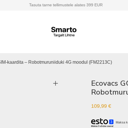
Tasuta tarne tellimustele alates 399 EUR
SIM-kaardita – Robotmuruniiduki 4G moodul (FM2213C)
Ecovacs GO
Robotmuru
109,99
€
Maksa k