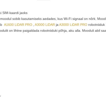
i SIM-kaardi jaoks
semoodul sobib kasutamiseks aedades, kus Wi-Fi signaal on nõrk. Moo
tab
A1600 LiDAR PRO
,
A3000 LiDAR
ja
A3000 LiDAR PRO
robotniiduk
ulit on lihtne paigaldada robotniiduki põhja, aku alla. Mooduli abil saa
.