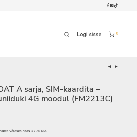
Logi sisse
0
AT A sarja, SIM-kaardita –
niiduki 4G moodul (FM2213C)
olmes võrdses osas 3 x 36.66€