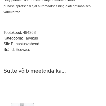
Duty puhastuskambrisse. Lahjendamine toimub
puhastusprotsessi ajal automaatselt ning alati optimaalses
vahekorras.
Tootekood:
484268
Kategooria:
Tarvikud
Silt:
Puhastusvahend
Bränd:
Ecovacs
Sulle võib meeldida ka…