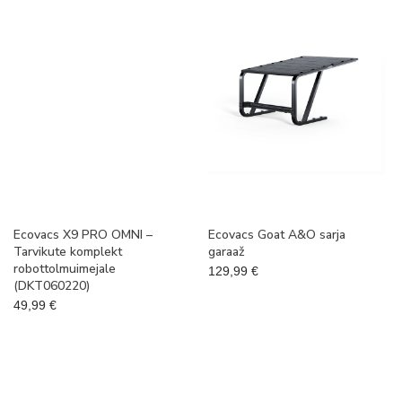
Ecovacs X9 PRO OMNI –
Ecovacs Goat A&O sarja
Tarvikute komplekt
garaaž
robottolmuimejale
129,99
€
(DKT060220)
49,99
€