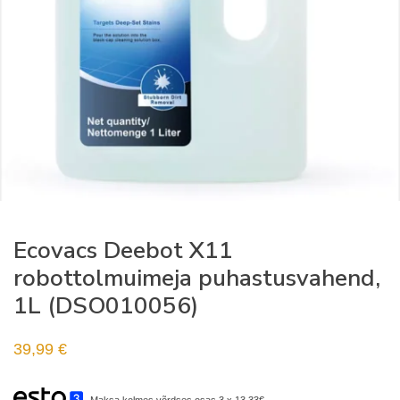
Ecovacs Deebot X11
robottolmuimeja puhastusvahend,
1L (DSO010056)
39,99
€
Maksa kolmes võrdses osas 3 x 13.33€