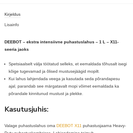
Kirjeldus
Lisainfo
DEEBOT – ekstra intensiivne puhastuslahus – 1 L – X11-
seeria jaoks
Spetsiaalselt välja töötatud selleks, et eemaldada tõhusalt isegi
kõige tugevamad ja õlised mustusejäägid mopilt.
Kui lahus lahjendada veega ja kasutada seda põrandapesu
ajal, parandab see märgatavalt mopi võimet eemaldada ka
põrandale kinnitunud mustust ja plekke.
Kasutusjuhis:
Valage puhastuslahus oma
DEEBOT X11
puhastusjaama Heavy-