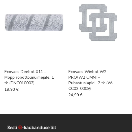
Ecovacs Deebot X11 –
Ecovacs Winbot W2
Mopp robottolmuimejale, 1
PRO/W2 OMNI –
tk (DNC010002)
Puhastuslapid , 2 tk (W-
CC02-0009)
19,90
€
24,99
€