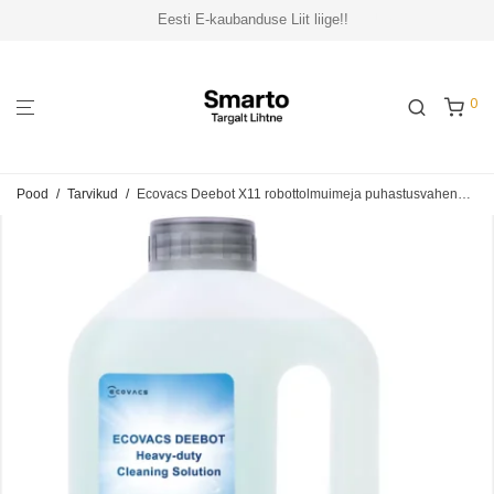
Eesti E-kaubanduse Liit liige!!
0
Pood
/
Tarvikud
/
Ecovacs Deebot X11 robottolmuimeja puhastusvahend, 1L (DSO010056)