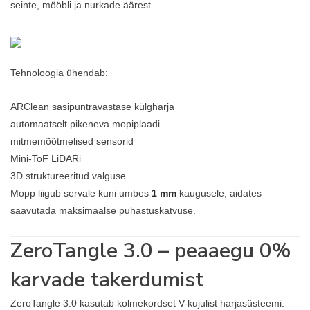
seinte, mööbli ja nurkade äärest.
Tehnoloogia ühendab:
ARClean sasipuntravastase külgharja
automaatselt pikeneva mopiplaadi
mitmemõõtmelised sensorid
Mini-ToF LiDARi
3D struktureeritud valguse
Mopp liigub servale kuni umbes
1 mm
kaugusele, aidates
saavutada maksimaalse puhastuskatvuse.
ZeroTangle 3.0 – peaaegu 0%
karvade takerdumist
ZeroTangle 3.0 kasutab kolmekordset V-kujulist harjasüsteemi: