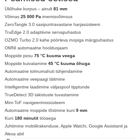
Üliõhuke korpus – ainult
81 mm
Võimas
25 000 Pa
imemisvõimsus
ZeroTangle 3.0 sasipuntravastane harjasüsteem
TruEdge 2.0 adaptiivne servapuhastus
OZMO Turbo 2.0 kahe pöörleva mopiga märgpuhastus
OMNI automaatne hooldusjaam
Moppide pesu
75 °C kuuma veega
Moppide kuivatamine
45 °C kuuma õhuga
Automaatne tolmumahuti tühjendamine
Automaatne veepaagi täitmine
Intelligentne laadimine väljaspool tipptunde
TrueDetect 3D takistuste tuvastamine
Mini-ToF navigeerimissüsteem
Automaatne moppide tõstmine kuni
9 mm
Kuni
180 minutit
tööaega
Juhtimine mobiilirakenduse, Apple Watchi, Google Assistanti ja
Alexa abil