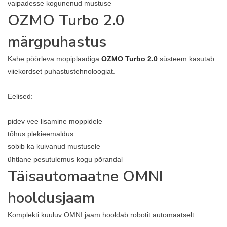
vaipadesse kogunenud mustuse
OZMO Turbo 2.0
märgpuhastus
Kahe pöörleva mopiplaadiga
OZMO Turbo 2.0
süsteem kasutab
viiekordset puhastustehnoloogiat.
Eelised:
pidev vee lisamine moppidele
tõhus plekieemaldus
sobib ka kuivanud mustusele
ühtlane pesutulemus kogu põrandal
Täisautomaatne OMNI
hooldusjaam
Komplekti kuuluv OMNI jaam hooldab robotit automaatselt.