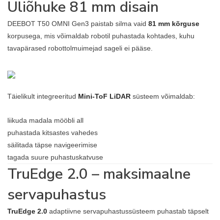
Üliõhuke 81 mm disain
DEEBOT T50 OMNI Gen3 paistab silma vaid
81 mm kõrguse
korpusega, mis võimaldab robotil puhastada kohtades, kuhu
tavapärased robottolmuimejad sageli ei pääse.
Täielikult integreeritud
Mini-ToF LiDAR
süsteem võimaldab:
liikuda madala mööbli all
puhastada kitsastes vahedes
säilitada täpse navigeerimise
tagada suure puhastuskatvuse
TruEdge 2.0 – maksimaalne
servapuhastus
TruEdge 2.0
adaptiivne servapuhastussüsteem puhastab täpselt