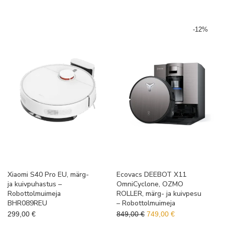
-
12
%
Xiaomi S40 Pro EU, märg-
Ecovacs DEEBOT X11
ja kuivpuhastus –
OmniCyclone, OZMO
Robottolmuimeja
ROLLER, märg- ja kuivpesu
BHR089REU
– Robottolmuimeja
Algne hind oli: 849,00 €.
Praegune hind o
299,00
€
849,00
€
749,00
€