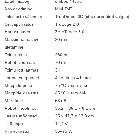
Laadimisaeg
umbes 4 tundi
Navigeerimine
Mini-ToF
Takistuste vältimine
TrueDetect 3D (struktureeritud valgus)
Servapuhastus
TruEdge 2.0
Harjasüsteem
ZeroTangle 3.0
Maksimaalne läve
20 mm
ületamine
Tolmumahuti
260 ml
Roboti veepaak
70 ml
Tolmukott jaamas
3 l
Jaama veepaagid
4 l puhas / 4 l must
Moppide pesu
75 °C kuum vesi
Moppide kuivatus
45 °C kuum õhk
Müratase
63 dB
Roboti mõõtmed
35,2 × 35,1 × 8,1 cm
Jaama mõõtmed
35 × 47,7 × 53,3 cm
Tööpinge
14,4 V
Nimivõimsus
35–75 W