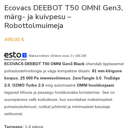
Ecovacs DEEBOT T50 OMNI Gen3,
märg- ja kuivpesu –
Robottolmuimeja
499,00
€
Maksa kolmes võrdses osas 3 x 166.33€
ECOVACS DEEBOT T50 OMNI Gen3 Black
ühendab tipptasemel
puhastustehnoloogia ja väga kompaktse disaini.
81 mm kõrgune
korpus
,
25 000 Pa imemisvõimsus
,
ZeroTangle 3.0
,
TruEdge
2.0
,
OZMO Turbo 2.0
ning automaatne
OMNI hooldusjaam
tagavad tõhusa ja peaaegu hooldusvaba koristamise. See on
suurepärane valik kodudesse, kus soovitakse maksimaalset
puhastustulemust, nutikat juhtimist ja minimaalset kasutaja
sekkumist.
Tarneaeg:
1-4 päeva