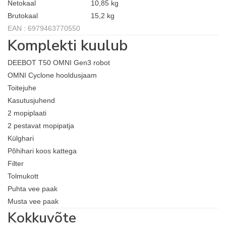
Netokaal
10,85 kg
Brutokaal
15,2 kg
EAN : 6979463770550
Komplekti kuulub
DEEBOT T50 OMNI Gen3 robot
OMNI Cyclone hooldusjaam
Toitejuhe
Kasutusjuhend
2 mopiplaati
2 pestavat mopipatja
Külghari
Põhihari koos kattega
Filter
Tolmukott
Puhta vee paak
Musta vee paak
Kokkuvõte