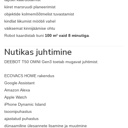
kiiret marsruudi planeerimist
objektide kolmemõõtmelist tuvastamist
kindlat liikumist mööbli vahel
väiksemat kinnijäämise ohtu
Robot kaardistab kuni
100 m² vaid 8 minutiga
.
Nutikas juhtimine
DEEBOT T50 OMNI Gen3 toetab mugavat juhtimist:
ECOVACS HOME rakendus
Google Assistant
Amazon Alexa
Apple Watch
iPhone Dynamic Island
tsoonipuhastus
ajastatud puhastus
dünaamiline ülesannete lisamine ja muutmine