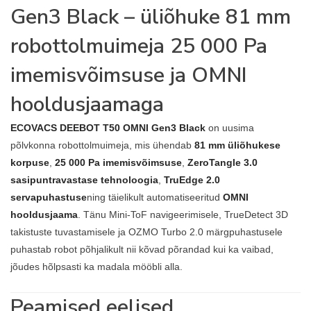
Gen3 Black – üliõhuke 81 mm
robottolmuimeja 25 000 Pa
imemisvõimsuse ja OMNI
hooldusjaamaga
ECOVACS DEEBOT T50 OMNI Gen3 Black
on uusima
põlvkonna robottolmuimeja, mis ühendab
81 mm üliõhukese
korpuse
,
25 000 Pa imemisvõimsuse
,
ZeroTangle 3.0
sasipuntravastase tehnoloogia
,
TruEdge 2.0
servapuhastuse
ning täielikult automatiseeritud
OMNI
hooldusjaama
. Tänu Mini-ToF navigeerimisele, TrueDetect 3D
takistuste tuvastamisele ja OZMO Turbo 2.0 märgpuhastusele
puhastab robot põhjalikult nii kõvad põrandad kui ka vaibad,
jõudes hõlpsasti ka madala mööbli alla.
Peamised eelised