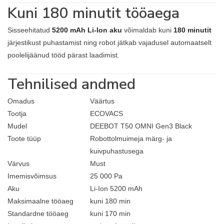
Kuni 180 minutit tööaega
Sisseehitatud
5200 mAh Li-Ion aku
võimaldab kuni
180 minutit
järjestikust puhastamist ning robot jätkab vajadusel automaatselt
poolelijäänud tööd pärast laadimist.
Tehnilised andmed
Omadus
Väärtus
Tootja
ECOVACS
Mudel
DEEBOT T50 OMNI Gen3 Black
Toote tüüp
Robottolmuimeja märg- ja
kuivpuhastusega
Värvus
Must
Imemisvõimsus
25 000 Pa
Aku
Li-Ion 5200 mAh
Maksimaalne tööaeg
kuni 180 min
Standardne tööaeg
kuni 170 min