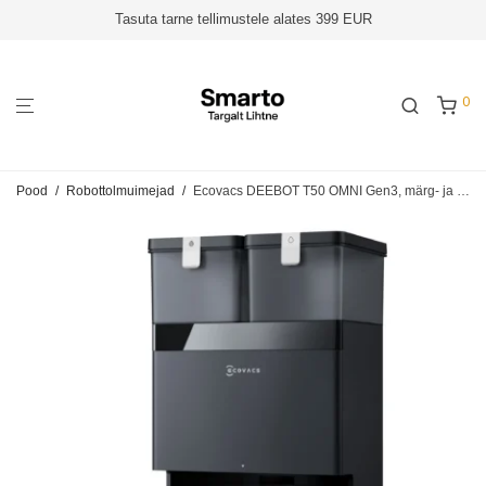
Tasuta tarne tellimustele alates 399 EUR
0
Pood
/
Robottolmuimejad
/
Ecovacs DEEBOT T50 OMNI Gen3, märg- ja kuivpesu – Robottolmuimeja