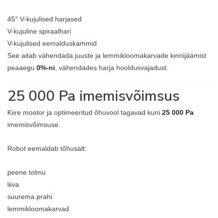
45° V-kujulised harjased
V-kujuline spiraalhari
V-kujulised eemalduskammid
See aitab vähendada juuste ja lemmikloomakarvade kinnijäämist
peaaegu
0%-ni
, vähendades harja hooldusvajadust.
25 000 Pa imemisvõimsus
Kiire mootor ja optimeeritud õhuvool tagavad kuni
25 000 Pa
imemisvõimsuse.
Robot eemaldab tõhusalt:
peene tolmu
liiva
suurema prahi
lemmikloomakarvad