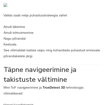
Valida saab nelja puhastusstrateegia vahel:
Ainult läbimine
Ainult tolmuimemine
Nagu põrandal
Keeluala
See võimaldab kaitsta vaipu ning kohandada puhastust erinevate
põrandakatete järgi.
Täpne navigeerimine ja
takistuste vältimine
Mini-ToF navigeerimine ja
TrueDetect 3D
tehnoloogia
võimaldavad:
täpset kaardistamist