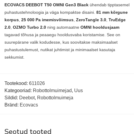
ECOVACS DEEBOT T50 OMNI Gen3 Black
ühendab tipptasemel
puhastustehnoloogia ja väga kompaktse disaini.
81 mm kõrgune
korpus
,
25 000 Pa imemisvõimsus
,
ZeroTangle 3.0
,
TruEdge
2.0
,
OZMO Turbo 2.0
ning automaatne
OMNI hooldusjaam
tagavad tõhusa ja peaaegu hooldusvaba koristamise. See on
suurepärane valik kodudesse, kus soovitakse maksimaalset
puhastustulemust, nutikat juhtimist ja minimaalset kasutaja
sekkumist.
Tootekood:
611026
Kategooriad:
Robottolmuimejad
,
Uus
Sildid:
Deebot
,
Robottolmuimeja
Bränd:
Ecovacs
Seotud tooted