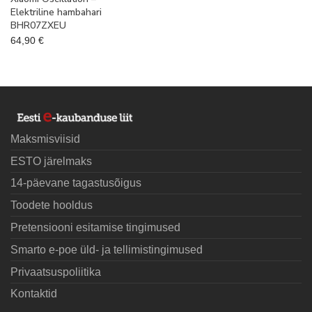
Elektriline hambahari
BHR07ZXEU
64,90
€
Maksmisviisid
ESTO järelmaks
14-päevane tagastusõigus
Toodete hooldus
Pretensiooni esitamise tingimused
Smarto e-poe üld- ja tellimistingimused
Privaatsuspoliitika
Kontaktid