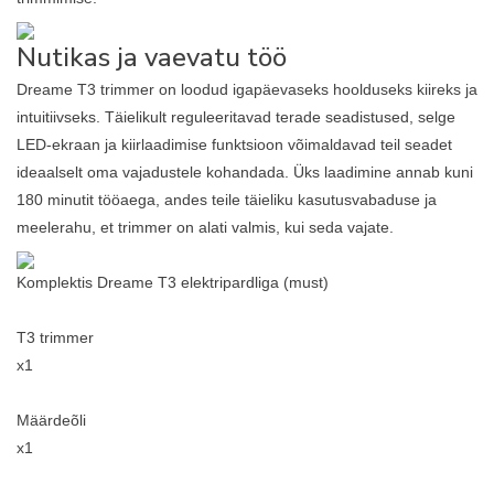
Nutikas ja vaevatu töö
Dreame T3 trimmer on loodud igapäevaseks hoolduseks kiireks ja
intuitiivseks. Täielikult reguleeritavad terade seadistused, selge
LED-ekraan ja kiirlaadimise funktsioon võimaldavad teil seadet
ideaalselt oma vajadustele kohandada. Üks laadimine annab kuni
180 minutit tööaega, andes teile täieliku kasutusvabaduse ja
meelerahu, et trimmer on alati valmis, kui seda vajate.
Komplektis Dreame T3 elektripardliga (must)
T3 trimmer
x1
Määrdeõli
x1