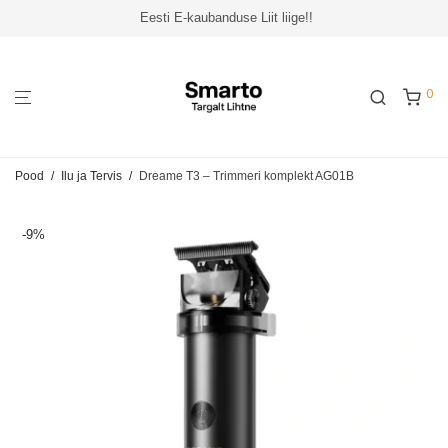
Eesti E-kaubanduse Liit liige!!
0
Pood
/
Ilu ja Tervis
/
Dreame T3 – Trimmeri komplekt AG01B
-
9
%