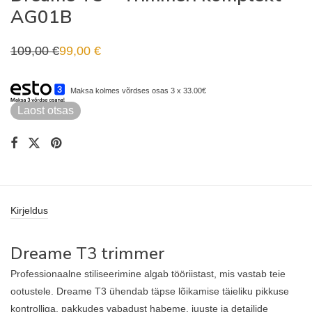
AG01B
109,00
€
99,00
€
Algne
Praegune
hind
hind
oli:
on:
109,00 €.
99,00 €.
Maksa kolmes võrdses osas 3 x 33.00€
Laost otsas
Kirjeldus
Dreame T3 trimmer
Professionaalne stiliseerimine algab tööriistast, mis vastab teie
ootustele. Dreame T3 ühendab täpse lõikamise täieliku pikkuse
kontrolliga, pakkudes vabadust habeme, juuste ja detailide