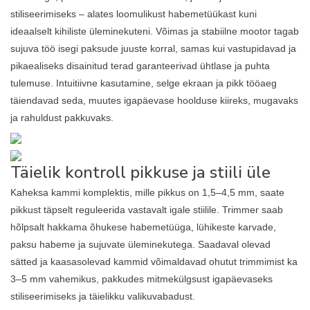
stiliseerimiseks – alates loomulikust habemetüükast kuni
ideaalselt kihiliste üleminekuteni. Võimas ja stabiilne mootor tagab
sujuva töö isegi paksude juuste korral, samas kui vastupidavad ja
pikaealiseks disainitud terad garanteerivad ühtlase ja puhta
tulemuse. Intuitiivne kasutamine, selge ekraan ja pikk tööaeg
täiendavad seda, muutes igapäevase hoolduse kiireks, mugavaks
ja rahuldust pakkuvaks.
Täielik kontroll pikkuse ja stiili üle
Kaheksa kammi komplektis, mille pikkus on 1,5–4,5 mm, saate
pikkust täpselt reguleerida vastavalt igale stiilile. Trimmer saab
hõlpsalt hakkama õhukese habemetüüga, lühikeste karvade,
paksu habeme ja sujuvate üleminekutega. Saadaval olevad
sätted ja kaasasolevad kammid võimaldavad ohutut trimmimist ka
3–5 mm vahemikus, pakkudes mitmekülgsust igapäevaseks
stiliseerimiseks ja täielikku valikuvabadust.