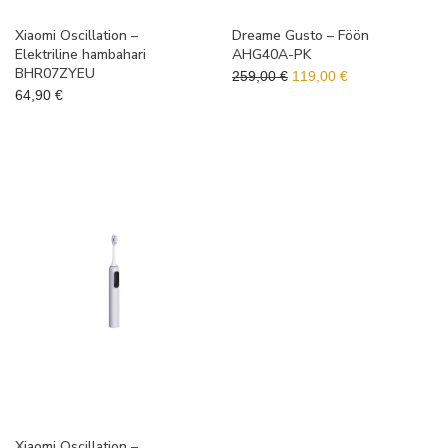
Xiaomi Oscillation –
Dreame Gusto – Föön
Elektriline hambahari
AHG40A-PK
BHR07ZYEU
Algne hind oli: 259,00 €.
Praegune hind o
259,00
€
119,00
€
64,90
€
Xiaomi Oscillation –