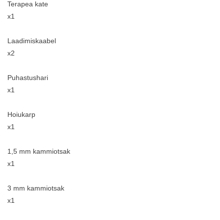
Terapea kate
x1
Laadimiskaabel
x2
Puhastushari
x1
Hoiukarp
x1
1,5 mm kammiotsak
x1
3 mm kammiotsak
x1