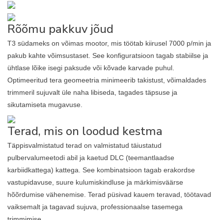
Rõõmu pakkuv jõud
T3 südameks on võimas mootor, mis töötab kiirusel 7000 p/min ja
pakub kahte võimsustaset. See konfiguratsioon tagab stabiilse ja
ühtlase lõike isegi paksude või kõvade karvade puhul.
Optimeeritud tera geomeetria minimeerib takistust, võimaldades
trimmeril sujuvalt üle naha libiseda, tagades täpsuse ja
sikutamiseta mugavuse.
Terad, mis on loodud kestma
Täppisvalmistatud terad on valmistatud täiustatud
pulbervalumeetodi abil ja kaetud DLC (teemantlaadse
karbiidkattega) kattega. See kombinatsioon tagab erakordse
vastupidavuse, suure kulumiskindluse ja märkimisväärse
hõõrdumise vähenemise. Terad püsivad kauem teravad, töötavad
vaiksemalt ja tagavad sujuva, professionaalse tasemega
trimmimise.