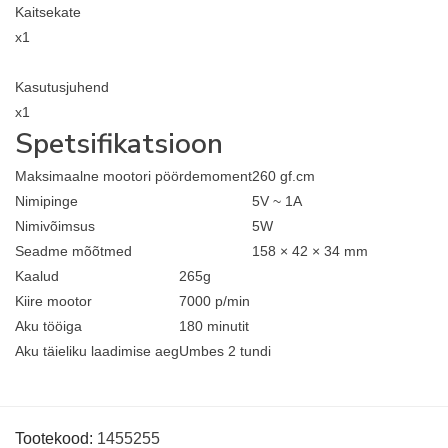
Kaitsekate
x1
Kasutusjuhend
x1
Spetsifikatsioon
Maksimaalne mootori pöördemoment
260 gf.cm
Nimipinge
5V ~ 1A
Nimivõimsus
5W
Seadme mõõtmed
158 × 42 × 34 mm
Kaalud
265g
Kiire mootor
7000 p/min
Aku tööiga
180 minutit
Aku täieliku laadimise aeg
Umbes 2 tundi
Tootekood:
1455255