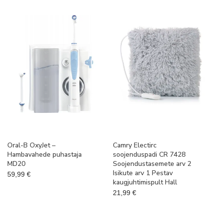
Oral-B OxyJet –
Camry Electirc
Hambavahede puhastaja
soojenduspadi CR 7428
MD20
Soojendustasemete arv 2
Isikute arv 1 Pestav
59,99
€
kaugjuhtimispult Hall
21,99
€