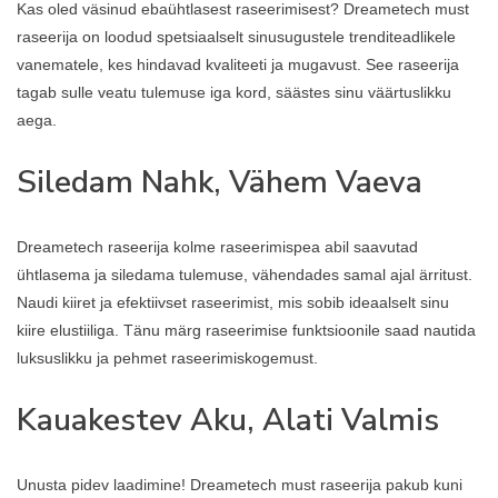
Kas oled väsinud ebaühtlasest raseerimisest? Dreametech must
raseerija on loodud spetsiaalselt sinusugustele trenditeadlikele
vanematele, kes hindavad kvaliteeti ja mugavust. See raseerija
tagab sulle veatu tulemuse iga kord, säästes sinu väärtuslikku
aega.
Siledam Nahk, Vähem Vaeva
Dreametech raseerija kolme raseerimispea abil saavutad
ühtlasema ja siledama tulemuse, vähendades samal ajal ärritust.
Naudi kiiret ja efektiivset raseerimist, mis sobib ideaalselt sinu
kiire elustiiliga. Tänu märg raseerimise funktsioonile saad nautida
luksuslikku ja pehmet raseerimiskogemust.
Kauakestev Aku, Alati Valmis
Unusta pidev laadimine! Dreametech must raseerija pakub kuni