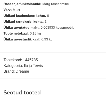
Raseerija funktsioonid:
Märg raseerimine
Värv:
Must
Ühikud kaubaaluse kohta:
0
Ühikud tarnekarbi kohta:
1
Ühiku arvutatud maht:
0.003933 kuupmeetrit
Toote netokaal:
0,15 kg
Ühiku arvestuslik kaal:
0.93 kg
Tootekood:
1445785
Kategooria:
Ilu ja Tervis
Bränd:
Dreame
Seotud tooted