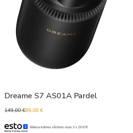
Dreame S7 AS01A Pardel
149,00
€
89,00
€
Algne
Praegune
hind
hind
oli:
on:
149,00 €.
89,00 €.
Maksa kolmes võrdses osas 3 x 29.67€