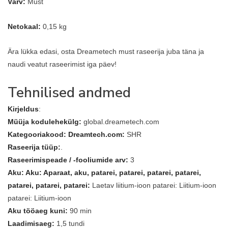
Värv:
Must
Netokaal:
0,15 kg
Ära lükka edasi, osta Dreametech must raseerija juba täna ja
naudi veatut raseerimist iga päev!
Tehnilised andmed
Kirjeldus
:
Müüja kodulehekülg:
global.dreametech.com
Kategooriakood: Dreamtech.com:
SHR
Raseerija tüüp:
.
Raseerimispeade / -fooliumide arv:
3
Aku: Aku: Aparaat, aku, patarei, patarei, patarei, patarei,
patarei, patarei, patarei:
Laetav liitium-ioon patarei: Liitium-ioon
patarei: Liitium-ioon
Aku tööaeg kuni:
90 min
Laadimisaeg:
1,5 tundi