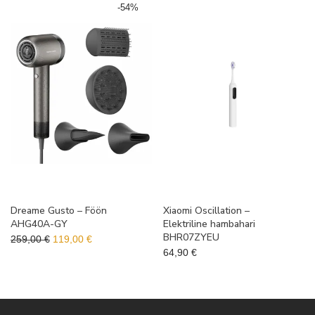
-
54
%
Dreame Gusto – Föön
Xiaomi Oscillation –
AHG40A-GY
Elektriline hambahari
BHR07ZYEU
Algne hind oli: 259,00 €.
Praegune hind on: 119,00 €.
259,00
€
119,00
€
64,90
€