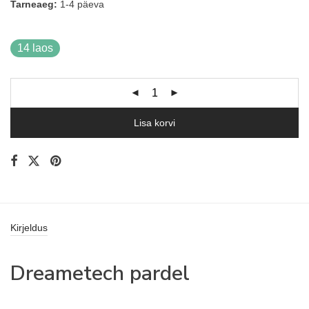
Tarneaeg:
1-4 päeva
14 laos
Lisa korvi
Kirjeldus
Dreametech pardel