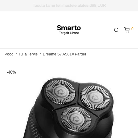
Eesti E-kaubanduse Liit liige!!
0
Pood
/
Ilu ja Tervis
/
Dreame S7 AS01A Pardel
-
40
%