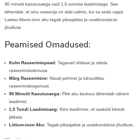
90 minutit kasutusaega vaid 1,5-tunnise laadimisega. See
tähendab, et sinu raseerija on alati valmis, kui sa seda vajad.
Laetav liitium-ioon aku tagab pikaajalise ja usaldusväärse
jõudluse.
Peamised Omadused:
Kolm Raseerimispead:
Tagavad ühtlase ja sileda
raseerimistulemuse.
Märg Raseerimine:
Naudi pehmet ja luksuslikku
raseerimiskogemust.
90 Minutit Kasutusaega:
Pikk aku kestvus tähendab vähem
laadimist.
1,5 Tundi Laadimisaeg:
Kiire laadimine, et saaksid kiiresti
jätkata.
Liitium-ioon Aku:
Tagab pikaajalise ja usaldusväärse jõudluse.